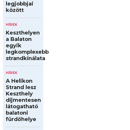
legjobbjai
között
HÍREK
Keszthelyen
a Balaton
egyik
legkomplexebb
strandkínálata
HÍREK
A Helikon
Strand lesz
Keszthely
díjmentesen
látogatható
balatoni
fürdőhelye