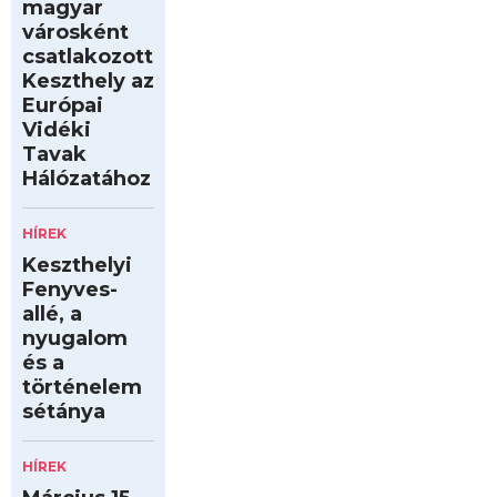
magyar
városként
csatlakozott
Keszthely az
Európai
Vidéki
Tavak
Hálózatához
HÍREK
Keszthelyi
Fenyves-
allé, a
nyugalom
és a
történelem
sétánya
HÍREK