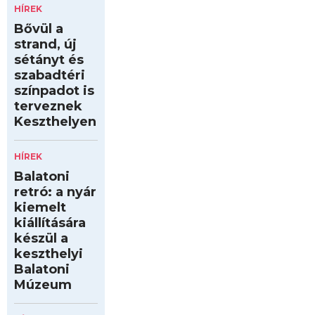
HÍREK
Bővül a
strand, új
sétányt és
szabadtéri
színpadot is
terveznek
Keszthelyen
HÍREK
Balatoni
retró: a nyár
kiemelt
kiállítására
készül a
keszthelyi
Balatoni
Múzeum