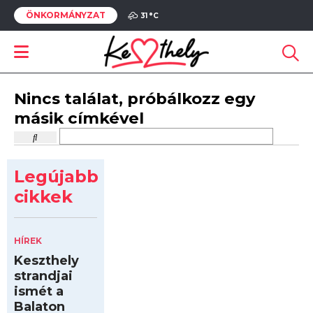
ÖNKORMÁNYZAT
31 °
C
Nincs találat, próbálkozz egy
másik címkével
Legújabb
cikkek
HÍREK
Keszthely
strandjai
ismét a
Balaton