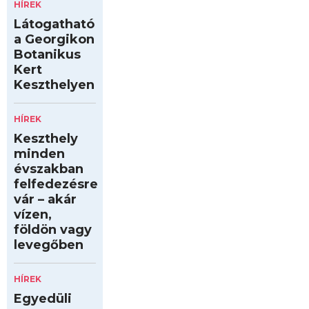
HÍREK
Látogatható
a Georgikon
Botanikus
Kert
Keszthelyen
HÍREK
Keszthely
minden
évszakban
felfedezésre
vár – akár
vízen,
földön vagy
levegőben
HÍREK
Egyedüli