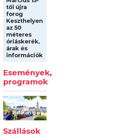
Március 15-
től újra
forog
Keszthelyen
az 50
méteres
óriáskerék,
árak és
információk
Intersport
Keszthelyi
Események,
Kilóméterek
2026
programok
2026.
augusztus 22
– 23.
Balaton-part
Szállások