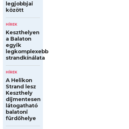
legjobbjai
között
HÍREK
Keszthelyen
a Balaton
egyik
legkomplexebb
strandkínálata
HÍREK
A Helikon
Strand lesz
Keszthely
díjmentesen
látogatható
balatoni
fürdőhelye