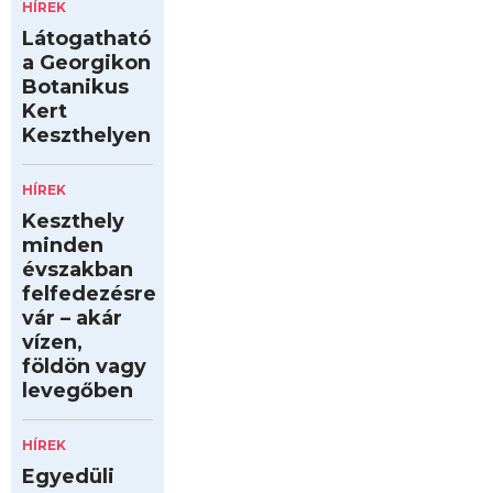
HÍREK
Látogatható
a Georgikon
Botanikus
Kert
Keszthelyen
HÍREK
Keszthely
minden
évszakban
felfedezésre
vár – akár
vízen,
földön vagy
levegőben
HÍREK
Egyedüli