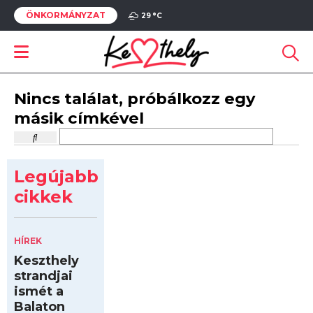
ÖNKORMÁNYZAT
29 °
C
Nincs találat, próbálkozz egy
másik címkével
Legújabb
cikkek
HÍREK
Keszthely
strandjai
ismét a
Balaton