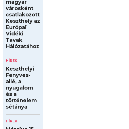
magyar
városként
csatlakozott
Keszthely az
Európai
Vidéki
Tavak
Hálózatához
HÍREK
Keszthelyi
Fenyves-
allé, a
nyugalom
és a
történelem
sétánya
HÍREK