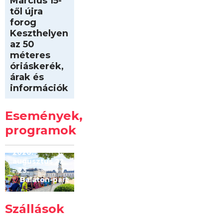
Március 15-
től újra
forog
Keszthelyen
az 50
méteres
óriáskerék,
árak és
információk
Intersport
Keszthelyi
Események,
Kilóméterek
2026
programok
2026.
augusztus 22
– 23.
Balaton-part
Szállások