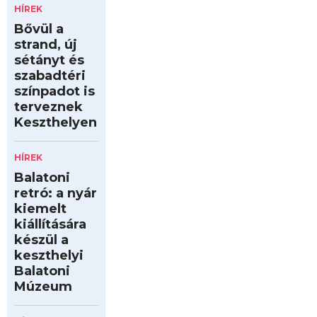
HÍREK
Bővül a
strand, új
sétányt és
szabadtéri
színpadot is
terveznek
Keszthelyen
HÍREK
Balatoni
retró: a nyár
kiemelt
kiállítására
készül a
keszthelyi
Balatoni
Múzeum