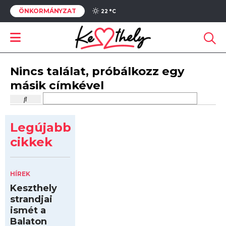
ÖNKORMÁNYZAT
22 °
C
Nincs találat, próbálkozz egy
másik címkével
Legújabb
cikkek
HÍREK
Keszthely
strandjai
ismét a
Balaton