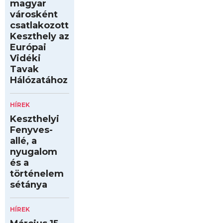
magyar
városként
csatlakozott
Keszthely az
Európai
Vidéki
Tavak
Hálózatához
HÍREK
Keszthelyi
Fenyves-
allé, a
nyugalom
és a
történelem
sétánya
HÍREK