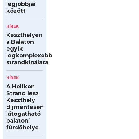
legjobbjai
között
HÍREK
Keszthelyen
a Balaton
egyik
legkomplexebb
strandkínálata
HÍREK
A Helikon
Strand lesz
Keszthely
díjmentesen
látogatható
balatoni
fürdőhelye