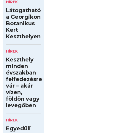
HÍREK
Látogatható
a Georgikon
Botanikus
Kert
Keszthelyen
HÍREK
Keszthely
minden
évszakban
felfedezésre
vár – akár
vízen,
földön vagy
levegőben
HÍREK
Egyedüli