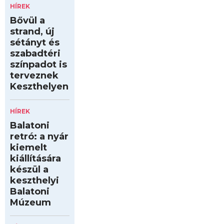
HÍREK
Bővül a
strand, új
sétányt és
szabadtéri
színpadot is
terveznek
Keszthelyen
HÍREK
Balatoni
retró: a nyár
kiemelt
kiállítására
készül a
keszthelyi
Balatoni
Múzeum