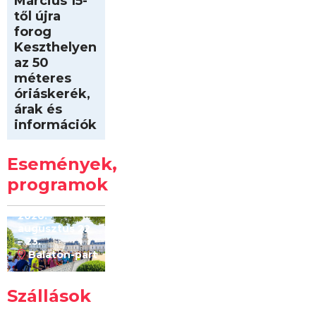
Március 15-
től újra
forog
Keszthelyen
az 50
méteres
óriáskerék,
árak és
információk
Intersport
Keszthelyi
Események,
Kilóméterek
2026
programok
2026.
augusztus 22
– 23.
Balaton-part
Szállások