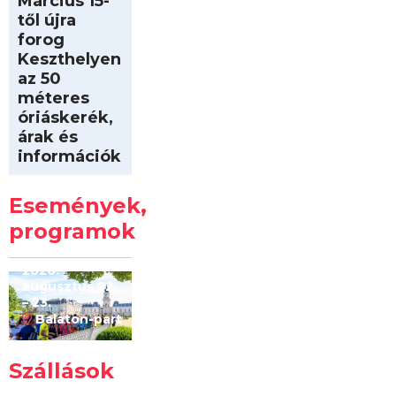
Március 15-
től újra
forog
Keszthelyen
az 50
méteres
óriáskerék,
árak és
információk
Intersport
Keszthelyi
Események,
Kilóméterek
2026
programok
2026.
augusztus 22
– 23.
Balaton-part
Szállások