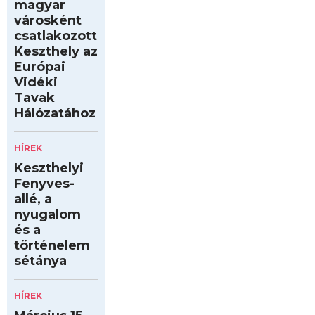
magyar
városként
csatlakozott
Keszthely az
Európai
Vidéki
Tavak
Hálózatához
HÍREK
Keszthelyi
Fenyves-
allé, a
nyugalom
és a
történelem
sétánya
HÍREK