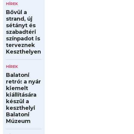
HÍREK
Bővül a
strand, új
sétányt és
szabadtéri
színpadot is
terveznek
Keszthelyen
HÍREK
Balatoni
retró: a nyár
kiemelt
kiállítására
készül a
keszthelyi
Balatoni
Múzeum