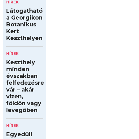
HÍREK
Látogatható
a Georgikon
Botanikus
Kert
Keszthelyen
HÍREK
Keszthely
minden
évszakban
felfedezésre
vár – akár
vízen,
földön vagy
levegőben
HÍREK
Egyedüli