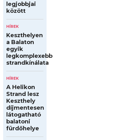
legjobbjai
között
HÍREK
Keszthelyen
a Balaton
egyik
legkomplexebb
strandkínálata
HÍREK
A Helikon
Strand lesz
Keszthely
díjmentesen
látogatható
balatoni
fürdőhelye