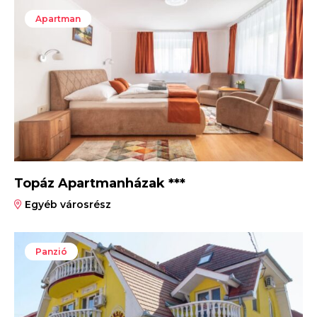
Apartman
Topáz Apartmanházak ***
Egyéb városrész
Panzió