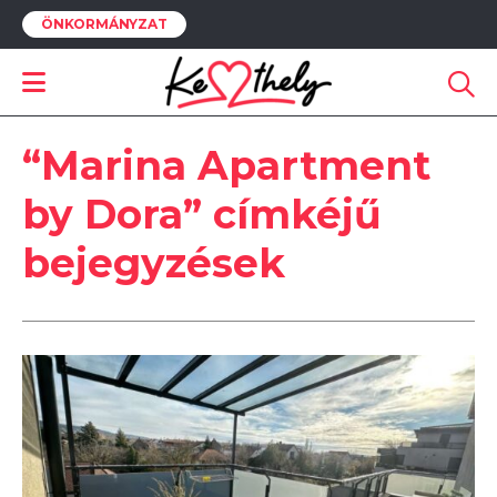
ÖNKORMÁNYZAT
“Marina Apartment
by Dora” címkéjű
bejegyzések