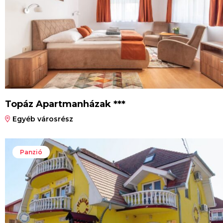
Topáz Apartmanházak ***
Egyéb városrész
Panzió