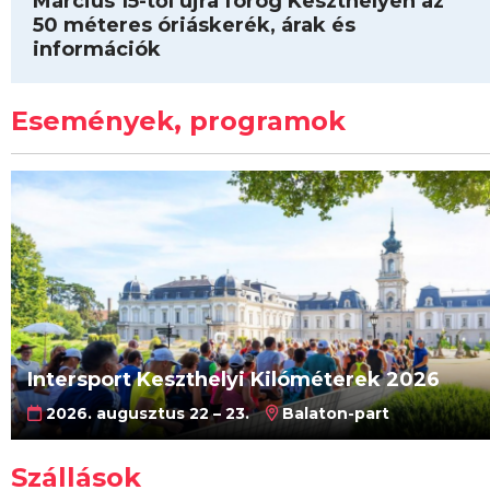
Március 15-től újra forog Keszthelyen az
50 méteres óriáskerék, árak és
információk
Események, programok
Intersport Keszthelyi Kilóméterek 2026
2026. augusztus 22 – 23.
Balaton-part
Szállások