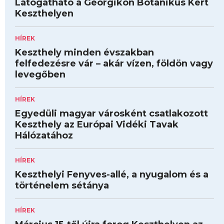
Látogatható a Georgikon Botanikus Kert
Keszthelyen
HÍREK
Keszthely minden évszakban
felfedezésre vár – akár vízen, földön vagy
levegőben
HÍREK
Egyedüli magyar városként csatlakozott
Keszthely az Európai Vidéki Tavak
Hálózatához
HÍREK
Keszthelyi Fenyves-allé, a nyugalom és a
történelem sétánya
HÍREK