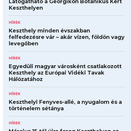
Látogatható a Georgikon Botanikus Kert
Keszthelyen
HÍREK
Keszthely minden évszakban
felfedezésre vár – akár vízen, földön vagy
levegőben
HÍREK
Egyedüli magyar városként csatlakozott
Keszthely az Európai Vidéki Tavak
Hálózatához
HÍREK
Keszthelyi Fenyves-allé, a nyugalom és a
történelem sétánya
HÍREK