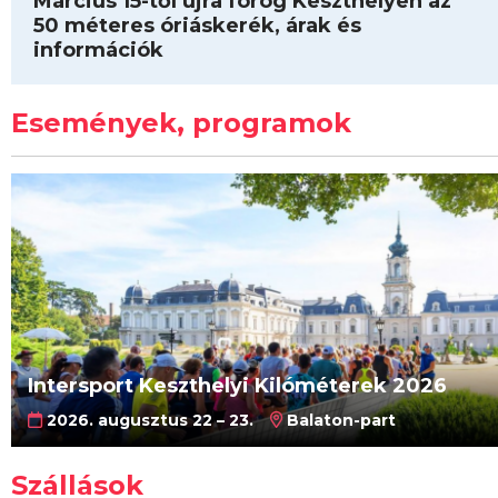
Március 15-től újra forog Keszthelyen az
50 méteres óriáskerék, árak és
információk
Események, programok
Intersport Keszthelyi Kilóméterek 2026
2026. augusztus 22 – 23.
Balaton-part
Szállások