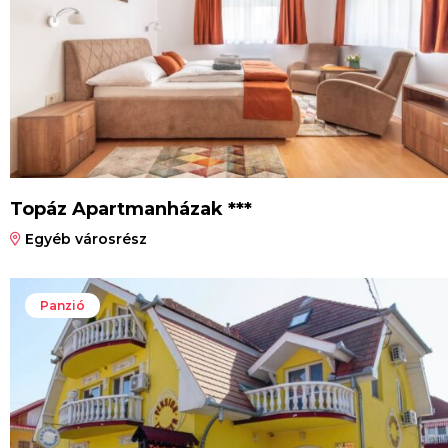
Topáz Apartmanházak ***
Egyéb városrész
Panzió