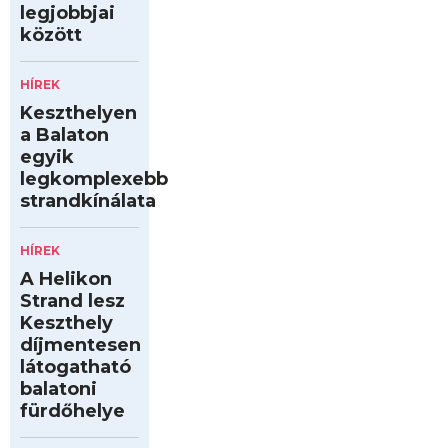
legjobbjai
között
HÍREK
Keszthelyen
a Balaton
egyik
legkomplexebb
strandkínálata
HÍREK
A Helikon
Strand lesz
Keszthely
díjmentesen
látogatható
balatoni
fürdőhelye