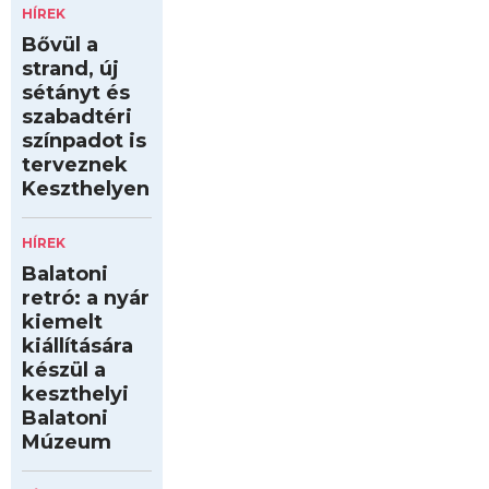
HÍREK
Bővül a
strand, új
sétányt és
szabadtéri
színpadot is
terveznek
Keszthelyen
HÍREK
Balatoni
retró: a nyár
kiemelt
kiállítására
készül a
keszthelyi
Balatoni
Múzeum