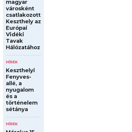
magyar
városként
csatlakozott
Keszthely az
Európai
Vidéki
Tavak
Hálózatához
HÍREK
Keszthelyi
Fenyves-
allé, a
nyugalom
és a
történelem
sétánya
HÍREK