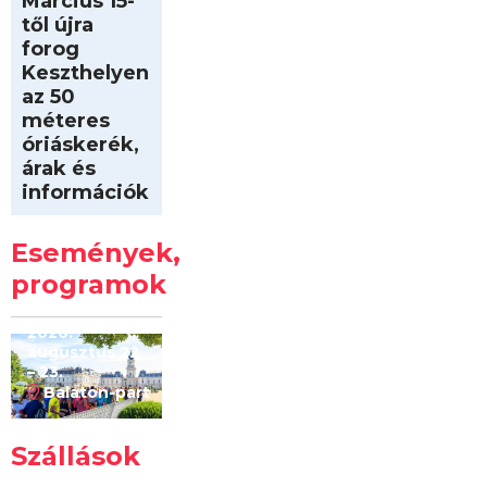
Március 15-
től újra
forog
Keszthelyen
az 50
méteres
óriáskerék,
árak és
információk
Intersport
Keszthelyi
Események,
Kilóméterek
2026
programok
2026.
augusztus 22
– 23.
Balaton-part
Szállások