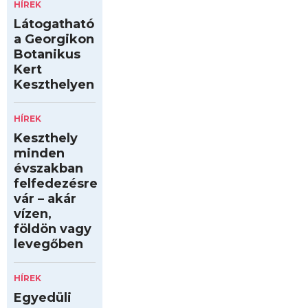
HÍREK
Látogatható
a Georgikon
Botanikus
Kert
Keszthelyen
HÍREK
Keszthely
minden
évszakban
felfedezésre
vár – akár
vízen,
földön vagy
levegőben
HÍREK
Egyedüli