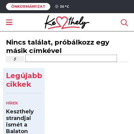
ÖNKORMÁNYZAT
30 °
C
Nincs találat, próbálkozz egy
másik címkével
Legújabb
cikkek
HÍREK
Keszthely
strandjai
ismét a
Balaton