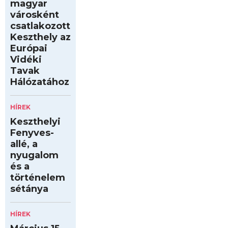
magyar
városként
csatlakozott
Keszthely az
Európai
Vidéki
Tavak
Hálózatához
HÍREK
Keszthelyi
Fenyves-
allé, a
nyugalom
és a
történelem
sétánya
HÍREK