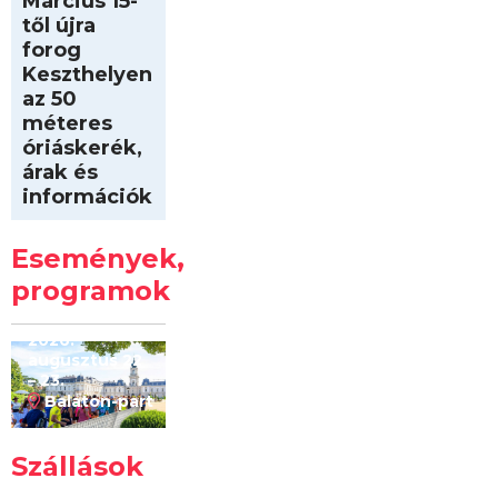
Március 15-
től újra
forog
Keszthelyen
az 50
méteres
óriáskerék,
árak és
információk
Intersport
Keszthelyi
Események,
Kilóméterek
2026
programok
2026.
augusztus 22
– 23.
Balaton-part
Szállások