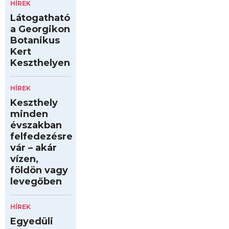
HÍREK
Látogatható
a Georgikon
Botanikus
Kert
Keszthelyen
HÍREK
Keszthely
minden
évszakban
felfedezésre
vár – akár
vízen,
földön vagy
levegőben
HÍREK
Egyedüli