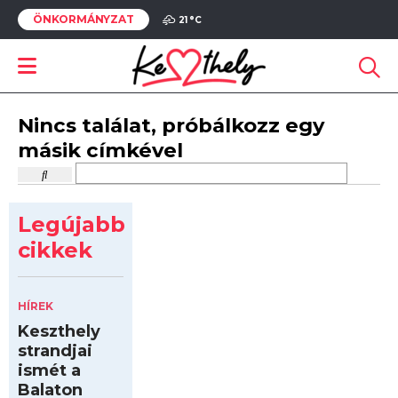
ÖNKORMÁNYZAT
21 °
C
Nincs találat, próbálkozz egy
másik címkével
Legújabb
cikkek
HÍREK
Keszthely
strandjai
ismét a
Balaton