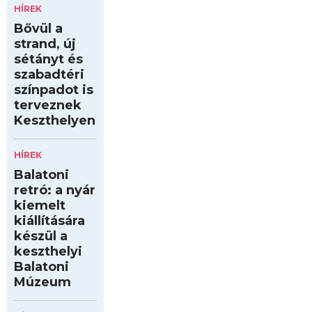
HÍREK
Bővül a
strand, új
sétányt és
szabadtéri
színpadot is
terveznek
Keszthelyen
HÍREK
Balatoni
retró: a nyár
kiemelt
kiállítására
készül a
keszthelyi
Balatoni
Múzeum