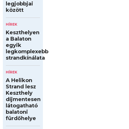
legjobbjai
között
HÍREK
Keszthelyen
a Balaton
egyik
legkomplexebb
strandkínálata
HÍREK
A Helikon
Strand lesz
Keszthely
díjmentesen
látogatható
balatoni
fürdőhelye