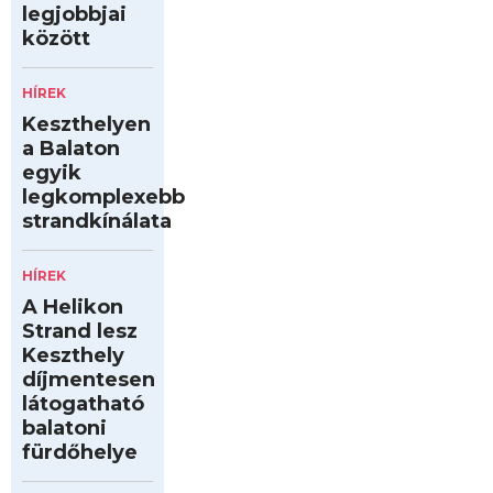
legjobbjai
között
HÍREK
Keszthelyen
a Balaton
egyik
legkomplexebb
strandkínálata
HÍREK
A Helikon
Strand lesz
Keszthely
díjmentesen
látogatható
balatoni
fürdőhelye