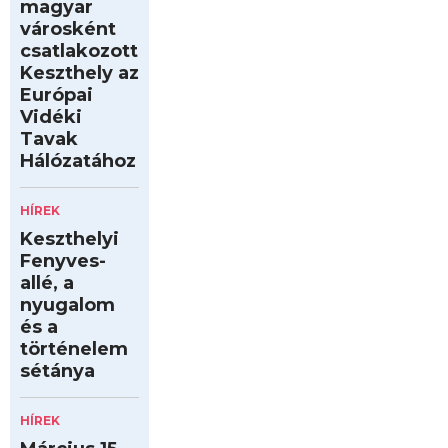
magyar
városként
csatlakozott
Keszthely az
Európai
Vidéki
Tavak
Hálózatához
HÍREK
Keszthelyi
Fenyves-
allé, a
nyugalom
és a
történelem
sétánya
HÍREK