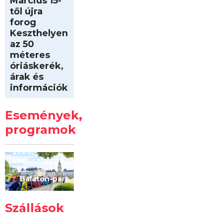
Március 15-
től újra
forog
Keszthelyen
az 50
méteres
óriáskerék,
árak és
információk
Intersport
Keszthelyi
Események,
Kilóméterek
2026
programok
2026.
augusztus 22
– 23.
Balaton-part
Szállások