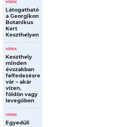
HÍREK
Látogatható
a Georgikon
Botanikus
Kert
Keszthelyen
HÍREK
Keszthely
minden
évszakban
felfedezésre
vár – akár
vízen,
földön vagy
levegőben
HÍREK
Egyedüli