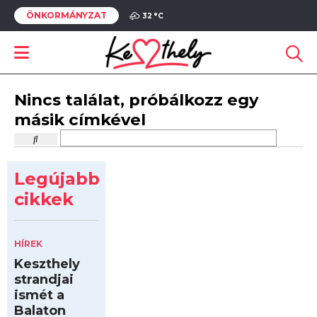
ÖNKORMÁNYZAT
32 °
C
Nincs találat, próbálkozz egy
másik címkével
Legújabb
cikkek
HÍREK
Keszthely
strandjai
ismét a
Balaton