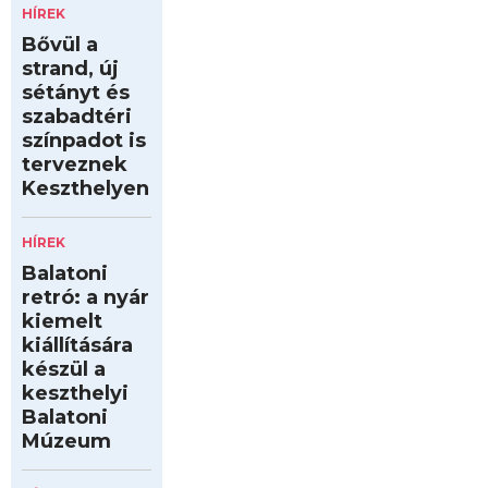
HÍREK
Bővül a
strand, új
sétányt és
szabadtéri
színpadot is
terveznek
Keszthelyen
HÍREK
Balatoni
retró: a nyár
kiemelt
kiállítására
készül a
keszthelyi
Balatoni
Múzeum