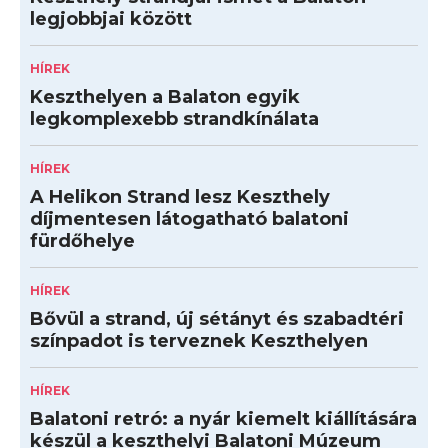
legjobbjai között
HÍREK
Keszthelyen a Balaton egyik
legkomplexebb strandkínálata
HÍREK
A Helikon Strand lesz Keszthely
díjmentesen látogatható balatoni
fürdőhelye
HÍREK
Bővül a strand, új sétányt és szabadtéri
színpadot is terveznek Keszthelyen
HÍREK
Balatoni retró: a nyár kiemelt kiállítására
készül a keszthelyi Balatoni Múzeum