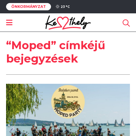
ÖNKORMÁNYZAT
23 °
C
“Moped” címkéjű
bejegyzések