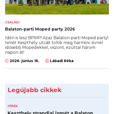
CSALÁDI
Balaton-parti Moped party 2026
Idén is lesz BPMP! Azaz Balaton-parti Moped party!
Ismét Keszthely utcáit töltik meg harminc évnél
idősebb Mopedekkel, viszont, ezúttal három
napon át!
2026. június 16.
Lábadi Réka
Legújabb cikkek
HÍREK
Keszthely strandjai ismét a Balaton