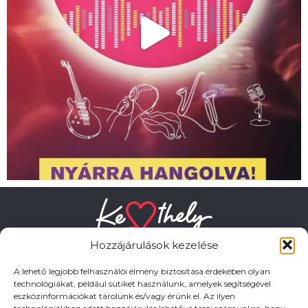
Hozzájárulások kezelése
A lehető legjobb felhasználói élmény biztosítása érdekében olyan
technológiákat, például sütiket használunk, amelyek segítségével
eszközinformációkat tárolunk és/vagy érünk el. Az ilyen
HASZNOS LINKEK