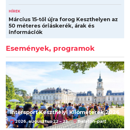
HÍREK
Március 15-től újra forog Keszthelyen az
50 méteres óriáskerék, árak és
információk
Események, programok
Intersport Keszthelyi Kilóméterek 2026
2026. augusztus 22 – 23.
Balaton-part