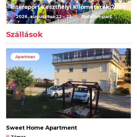
Intersport Keszthelyi Kilóméterek 2026
2026. augusztus 22 – 23.
Balaton-part
Szállások
Apartman
Sweet Home Apartment
Zámor