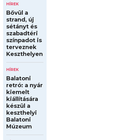
HÍREK
Bővül a
strand, új
sétányt és
szabadtéri
színpadot is
terveznek
Keszthelyen
HÍREK
Balatoni
retró: a nyár
kiemelt
kiállítására
készül a
keszthelyi
Balatoni
Múzeum