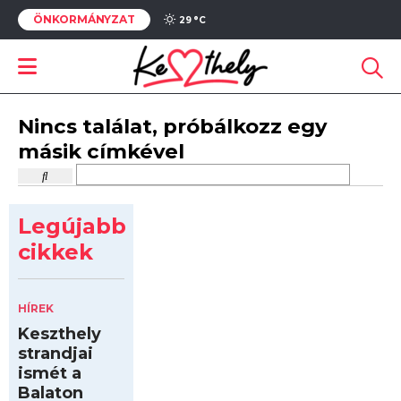
ÖNKORMÁNYZAT
29 °
C
Nincs találat, próbálkozz egy
másik címkével
Legújabb
cikkek
HÍREK
Keszthely
strandjai
ismét a
Balaton