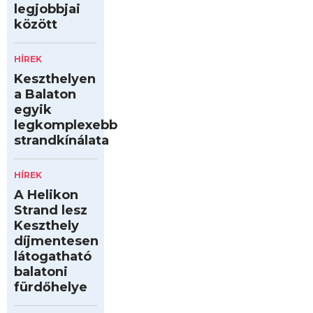
legjobbjai
között
HÍREK
Keszthelyen
a Balaton
egyik
legkomplexebb
strandkínálata
HÍREK
A Helikon
Strand lesz
Keszthely
díjmentesen
látogatható
balatoni
fürdőhelye