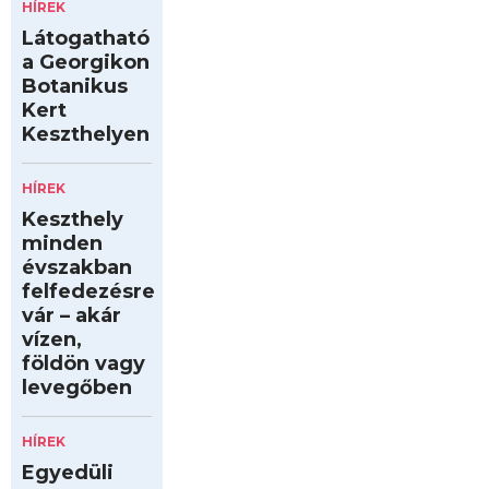
HÍREK
Látogatható
a Georgikon
Botanikus
Kert
Keszthelyen
HÍREK
Keszthely
minden
évszakban
felfedezésre
vár – akár
vízen,
földön vagy
levegőben
HÍREK
Egyedüli