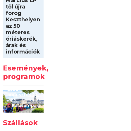
Március 15-
től újra
forog
Keszthelyen
az 50
méteres
óriáskerék,
árak és
információk
Intersport
Keszthelyi
Események,
Kilóméterek
2026
programok
2026.
augusztus 22
– 23.
Balaton-part
Szállások