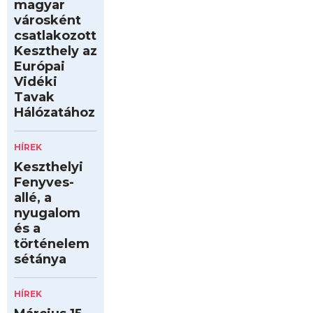
magyar
városként
csatlakozott
Keszthely az
Európai
Vidéki
Tavak
Hálózatához
HÍREK
Keszthelyi
Fenyves-
allé, a
nyugalom
és a
történelem
sétánya
HÍREK