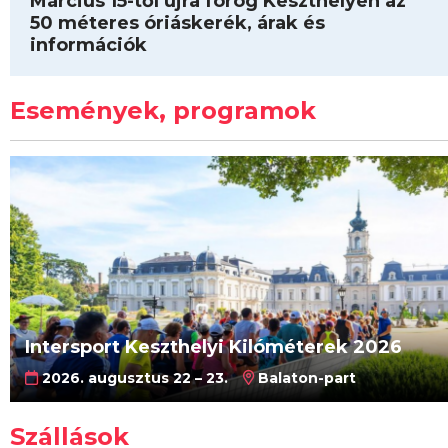
Március 15-től újra forog Keszthelyen az
50 méteres óriáskerék, árak és
információk
Események, programok
Intersport Keszthelyi Kilóméterek 2026
2026. augusztus 22 – 23.
Balaton-part
Szállások