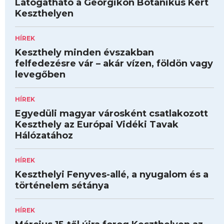
Látogatható a Georgikon Botanikus Kert
Keszthelyen
HÍREK
Keszthely minden évszakban
felfedezésre vár – akár vízen, földön vagy
levegőben
HÍREK
Egyedüli magyar városként csatlakozott
Keszthely az Európai Vidéki Tavak
Hálózatához
HÍREK
Keszthelyi Fenyves-allé, a nyugalom és a
történelem sétánya
HÍREK