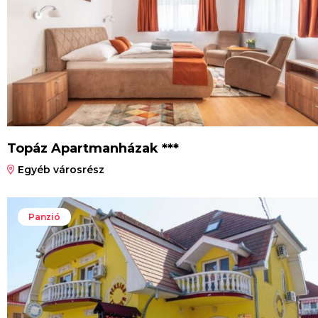
Topáz Apartmanházak ***
Egyéb városrész
Panzió