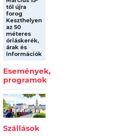
Március 15-
től újra
forog
Keszthelyen
az 50
méteres
óriáskerék,
árak és
információk
Intersport
Keszthelyi
Események,
Kilóméterek
2026
programok
2026.
augusztus 22
– 23.
Balaton-part
Szállások