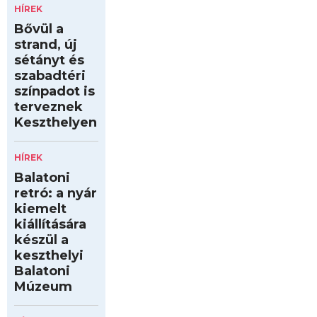
HÍREK
Bővül a
strand, új
sétányt és
szabadtéri
színpadot is
terveznek
Keszthelyen
HÍREK
Balatoni
retró: a nyár
kiemelt
kiállítására
készül a
keszthelyi
Balatoni
Múzeum