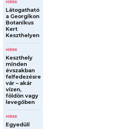
HÍREK
Látogatható
a Georgikon
Botanikus
Kert
Keszthelyen
HÍREK
Keszthely
minden
évszakban
felfedezésre
vár – akár
vízen,
földön vagy
levegőben
HÍREK
Egyedüli