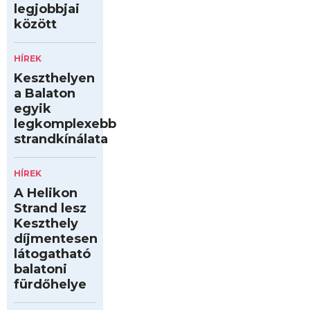
legjobbjai
között
HÍREK
Keszthelyen
a Balaton
egyik
legkomplexebb
strandkínálata
HÍREK
A Helikon
Strand lesz
Keszthely
díjmentesen
látogatható
balatoni
fürdőhelye