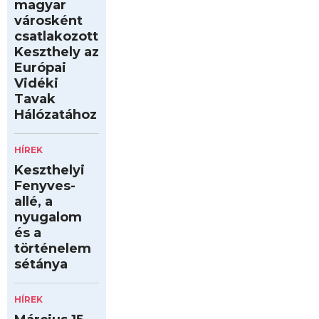
magyar
városként
csatlakozott
Keszthely az
Európai
Vidéki
Tavak
Hálózatához
HÍREK
Keszthelyi
Fenyves-
allé, a
nyugalom
és a
történelem
sétánya
HÍREK