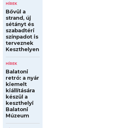
HÍREK
Bővül a
strand, új
sétányt és
szabadtéri
színpadot is
terveznek
Keszthelyen
HÍREK
Balatoni
retró: a nyár
kiemelt
kiállítására
készül a
keszthelyi
Balatoni
Múzeum