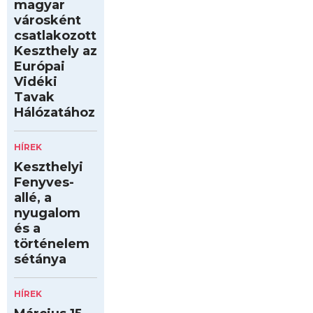
magyar
városként
csatlakozott
Keszthely az
Európai
Vidéki
Tavak
Hálózatához
HÍREK
Keszthelyi
Fenyves-
allé, a
nyugalom
és a
történelem
sétánya
HÍREK