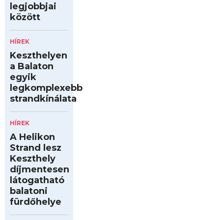
legjobbjai
között
HÍREK
Keszthelyen
a Balaton
egyik
legkomplexebb
strandkínálata
HÍREK
A Helikon
Strand lesz
Keszthely
díjmentesen
látogatható
balatoni
fürdőhelye