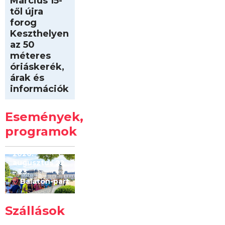
Március 15-
től újra
forog
Keszthelyen
az 50
méteres
óriáskerék,
árak és
információk
Intersport
Keszthelyi
Események,
Kilóméterek
2026
programok
2026.
augusztus 22
– 23.
Balaton-part
Szállások