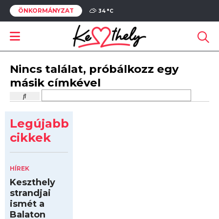
ÖNKORMÁNYZAT
34 °
C
Nincs találat, próbálkozz egy
másik címkével
Legújabb
cikkek
HÍREK
Keszthely
strandjai
ismét a
Balaton