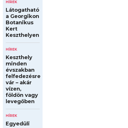
HÍREK
Látogatható
a Georgikon
Botanikus
Kert
Keszthelyen
HÍREK
Keszthely
minden
évszakban
felfedezésre
vár – akár
vízen,
földön vagy
levegőben
HÍREK
Egyedüli