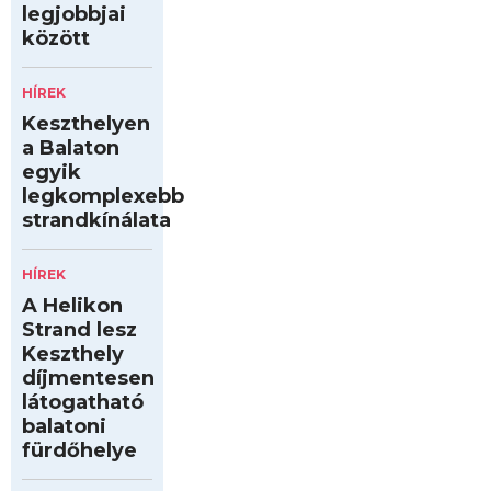
legjobbjai
között
HÍREK
Keszthelyen
a Balaton
egyik
legkomplexebb
strandkínálata
HÍREK
A Helikon
Strand lesz
Keszthely
díjmentesen
látogatható
balatoni
fürdőhelye