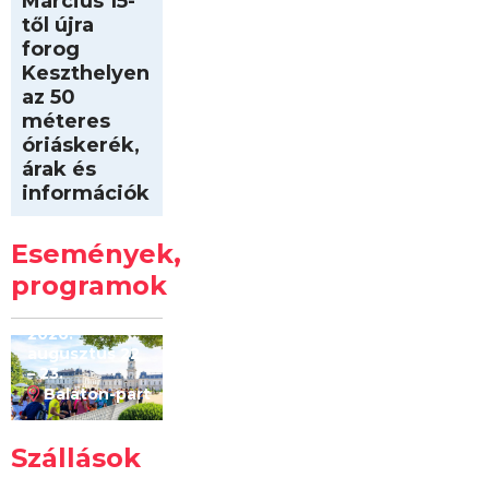
Március 15-
től újra
forog
Keszthelyen
az 50
méteres
óriáskerék,
árak és
információk
Intersport
Keszthelyi
Események,
Kilóméterek
2026
programok
2026.
augusztus 22
– 23.
Balaton-part
Szállások