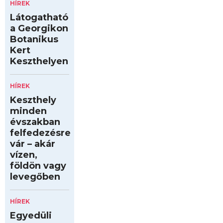
HÍREK
Látogatható
a Georgikon
Botanikus
Kert
Keszthelyen
HÍREK
Keszthely
minden
évszakban
felfedezésre
vár – akár
vízen,
földön vagy
levegőben
HÍREK
Egyedüli