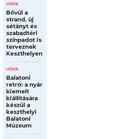
HÍREK
Bővül a
strand, új
sétányt és
szabadtéri
színpadot is
terveznek
Keszthelyen
HÍREK
Balatoni
retró: a nyár
kiemelt
kiállítására
készül a
keszthelyi
Balatoni
Múzeum