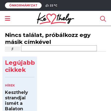
ÖNKORMÁNYZAT
22 °
C
Nincs találat, próbálkozz egy
másik címkével
Legújabb
cikkek
HÍREK
Keszthely
strandjai
ismét a
Balaton