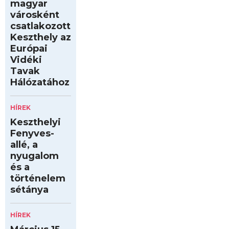
magyar
városként
csatlakozott
Keszthely az
Európai
Vidéki
Tavak
Hálózatához
HÍREK
Keszthelyi
Fenyves-
allé, a
nyugalom
és a
történelem
sétánya
HÍREK