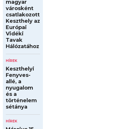
magyar
városként
csatlakozott
Keszthely az
Európai
Vidéki
Tavak
Hálózatához
HÍREK
Keszthelyi
Fenyves-
allé, a
nyugalom
és a
történelem
sétánya
HÍREK