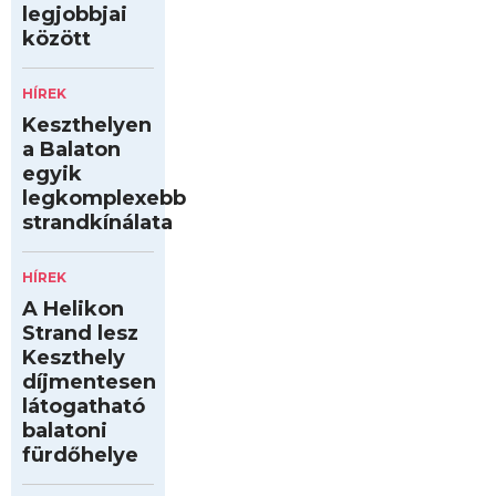
legjobbjai
között
HÍREK
Keszthelyen
a Balaton
egyik
legkomplexebb
strandkínálata
HÍREK
A Helikon
Strand lesz
Keszthely
díjmentesen
látogatható
balatoni
fürdőhelye