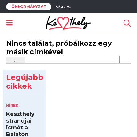
ÖNKORMÁNYZAT
30 °
C
Nincs találat, próbálkozz egy
másik címkével
Legújabb
cikkek
HÍREK
Keszthely
strandjai
ismét a
Balaton