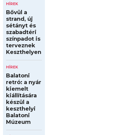
HÍREK
Bővül a
strand, új
sétányt és
szabadtéri
színpadot is
terveznek
Keszthelyen
HÍREK
Balatoni
retró: a nyár
kiemelt
kiállítására
készül a
keszthelyi
Balatoni
Múzeum