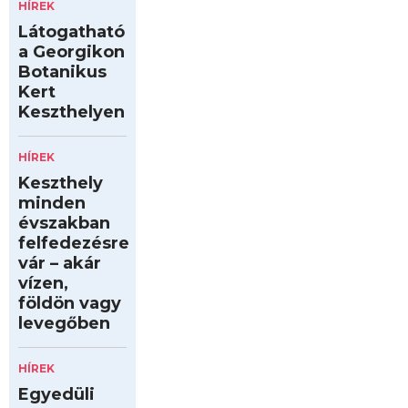
HÍREK
Látogatható
a Georgikon
Botanikus
Kert
Keszthelyen
HÍREK
Keszthely
minden
évszakban
felfedezésre
vár – akár
vízen,
földön vagy
levegőben
HÍREK
Egyedüli