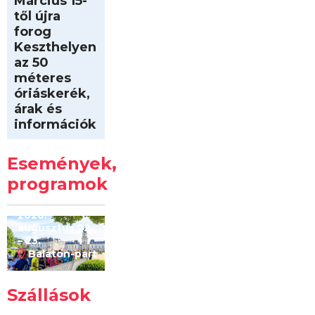
Március 15-
től újra
forog
Keszthelyen
az 50
méteres
óriáskerék,
árak és
információk
Intersport
Keszthelyi
Események,
Kilóméterek
2026
programok
2026.
augusztus 22
– 23.
Balaton-part
Szállások