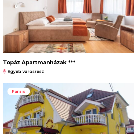
Topáz Apartmanházak ***
Egyéb városrész
Panzió