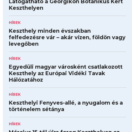
Látogatható a Georgikon Botanikus Kert
Keszthelyen
HÍREK
Keszthely minden évszakban
felfedezésre vár – akár vízen, földön vagy
levegőben
HÍREK
Egyedüli magyar városként csatlakozott
Keszthely az Európai Vidéki Tavak
Hálózatához
HÍREK
Keszthelyi Fenyves-allé, a nyugalom és a
történelem sétánya
HÍREK