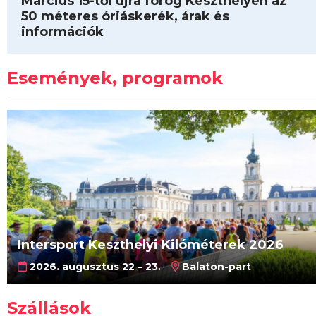
Március 15-től újra forog Keszthelyen az
50 méteres óriáskerék, árak és
információk
Események, programok
Intersport Keszthelyi Kilóméterek 2026
2026. augusztus 22 – 23.
Balaton-part
Szállások