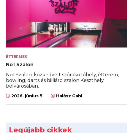
ÉTTERMEK
No1 Szalon
No1 Szalon: közkedvelt szórakozóhely, étterem,
bowling, darts és billiárd szalon Keszthely
belvárosában.
2026. június 5.
Halász Gabi
Legújabb cikkek