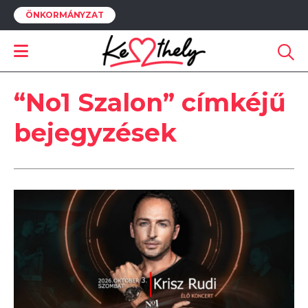
ÖNKORMÁNYZAT
“No1 Szalon” címkéjű
bejegyzések