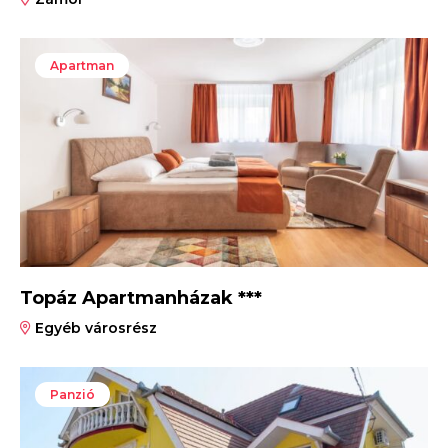
Apartman
Topáz Apartmanházak ***
Egyéb városrész
Panzió