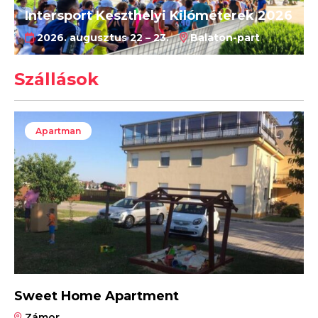
Intersport Keszthelyi Kilóméterek 2026
2026. augusztus 22 – 23.
Balaton-part
Szállások
Apartman
Sweet Home Apartment
Zámor