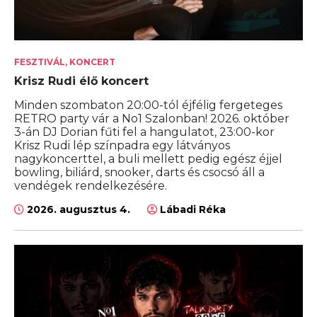
FESZTIVÁL, KONCERT
Krisz Rudi élő koncert
Minden szombaton 20:00-tól éjfélig fergeteges
RETRO party vár a No1 Szalonban! 2026. október
3-án DJ Dorian fűti fel a hangulatot, 23:00-kor
Krisz Rudi lép színpadra egy látványos
nagykoncerttel, a buli mellett pedig egész éjjel
bowling, biliárd, snooker, darts és csocsó áll a
vendégek rendelkezésére.
2026. augusztus 4.
Lábadi Réka