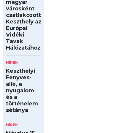
magyar
városként
csatlakozott
Keszthely az
Európai
Vidéki
Tavak
Hálózatához
HÍREK
Keszthelyi
Fenyves-
allé, a
nyugalom
és a
történelem
sétánya
HÍREK