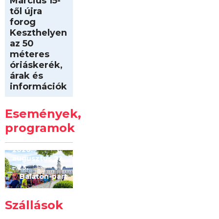
Március 15-
től újra
forog
Keszthelyen
az 50
méteres
óriáskerék,
árak és
információk
Intersport
Keszthelyi
Események,
Kilóméterek
2026
programok
2026.
augusztus 22
– 23.
Balaton-part
Szállások