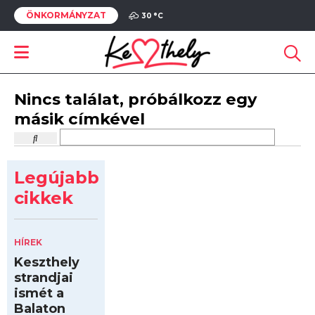
ÖNKORMÁNYZAT
30 °
C
Nincs találat, próbálkozz egy
másik címkével
Legújabb
cikkek
HÍREK
Keszthely
strandjai
ismét a
Balaton