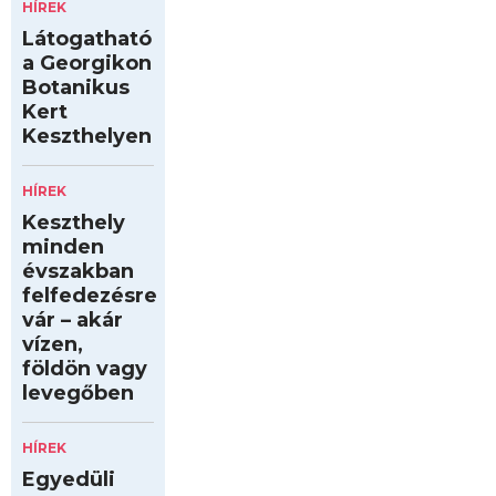
HÍREK
Látogatható
a Georgikon
Botanikus
Kert
Keszthelyen
HÍREK
Keszthely
minden
évszakban
felfedezésre
vár – akár
vízen,
földön vagy
levegőben
HÍREK
Egyedüli