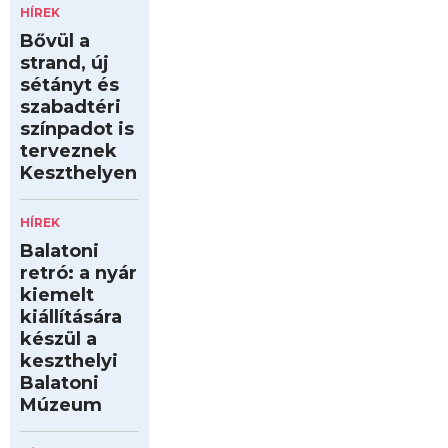
HÍREK
Bővül a
strand, új
sétányt és
szabadtéri
színpadot is
terveznek
Keszthelyen
HÍREK
Balatoni
retró: a nyár
kiemelt
kiállítására
készül a
keszthelyi
Balatoni
Múzeum