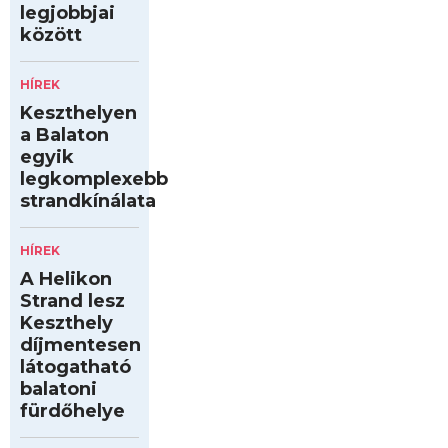
legjobbjai
között
HÍREK
Keszthelyen
a Balaton
egyik
legkomplexebb
strandkínálata
HÍREK
A Helikon
Strand lesz
Keszthely
díjmentesen
látogatható
balatoni
fürdőhelye