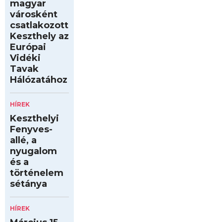
magyar
városként
csatlakozott
Keszthely az
Európai
Vidéki
Tavak
Hálózatához
HÍREK
Keszthelyi
Fenyves-
allé, a
nyugalom
és a
történelem
sétánya
HÍREK