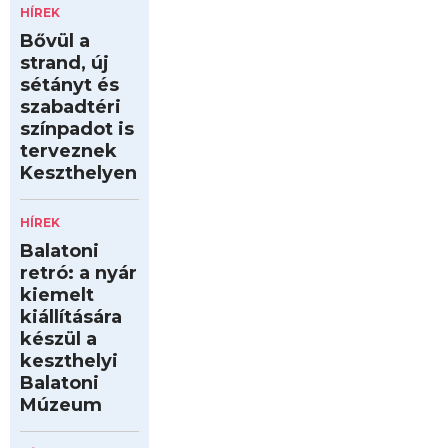
HÍREK
Bővül a
strand, új
sétányt és
szabadtéri
színpadot is
terveznek
Keszthelyen
HÍREK
Balatoni
retró: a nyár
kiemelt
kiállítására
készül a
keszthelyi
Balatoni
Múzeum