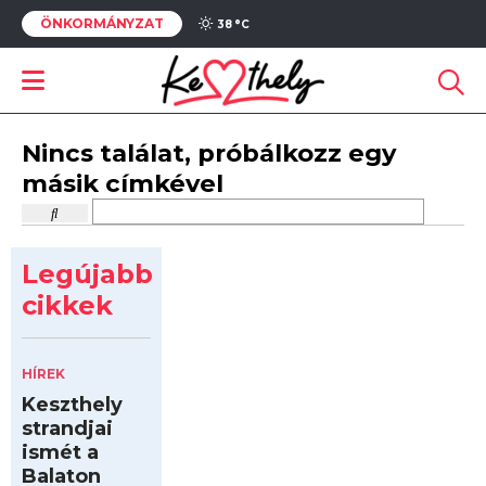
ÖNKORMÁNYZAT
38 °
C
Nincs találat, próbálkozz egy
másik címkével
Legújabb
cikkek
HÍREK
Keszthely
strandjai
ismét a
Balaton