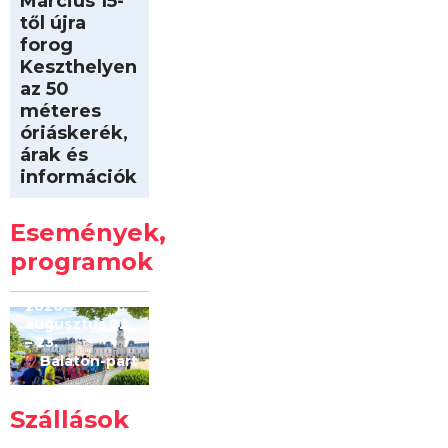
Március 15-
től újra
forog
Keszthelyen
az 50
méteres
óriáskerék,
árak és
információk
Intersport
Keszthelyi
Események,
Kilóméterek
2026
programok
2026.
augusztus 22
– 23.
Balaton-part
Szállások