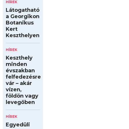
HÍREK
Látogatható
a Georgikon
Botanikus
Kert
Keszthelyen
HÍREK
Keszthely
minden
évszakban
felfedezésre
vár – akár
vízen,
földön vagy
levegőben
HÍREK
Egyedüli