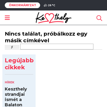
ÖNKORMÁNYZAT
26 °
C
Nincs találat, próbálkozz egy
másik címkével
Legújabb
cikkek
HÍREK
Keszthely
strandjai
ismét a
Balaton