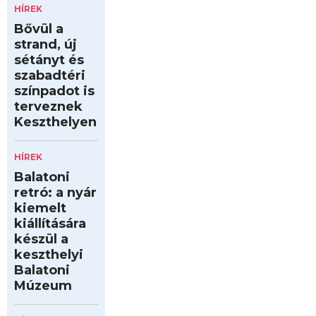
HÍREK
Bővül a
strand, új
sétányt és
szabadtéri
színpadot is
terveznek
Keszthelyen
HÍREK
Balatoni
retró: a nyár
kiemelt
kiállítására
készül a
keszthelyi
Balatoni
Múzeum