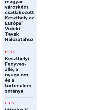
magyar
városként
csatlakozott
Keszthely az
Európai
Vidéki
Tavak
Hálózatához
HÍREK
Keszthelyi
Fenyves-
allé, a
nyugalom
és a
történelem
sétánya
HÍREK