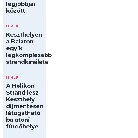
legjobbjai
között
HÍREK
Keszthelyen
a Balaton
egyik
legkomplexebb
strandkínálata
HÍREK
A Helikon
Strand lesz
Keszthely
díjmentesen
látogatható
balatoni
fürdőhelye