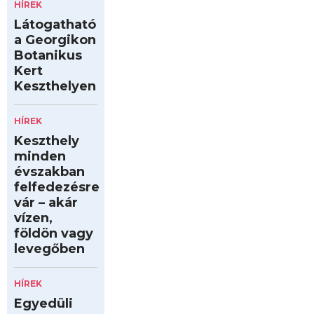
HÍREK
Látogatható
a Georgikon
Botanikus
Kert
Keszthelyen
HÍREK
Keszthely
minden
évszakban
felfedezésre
vár – akár
vízen,
földön vagy
levegőben
HÍREK
Egyedüli