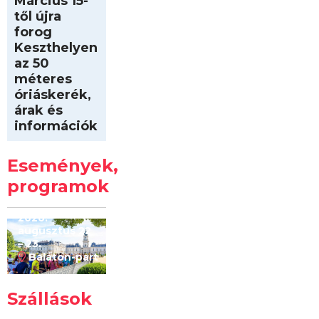
Március 15-
től újra
forog
Keszthelyen
az 50
méteres
óriáskerék,
árak és
információk
Intersport
Keszthelyi
Események,
Kilóméterek
2026
programok
2026.
augusztus 22
– 23.
Balaton-part
Szállások