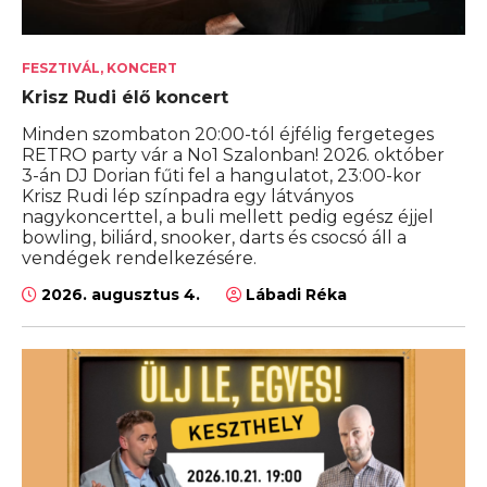
FESZTIVÁL, KONCERT
Krisz Rudi élő koncert
Minden szombaton 20:00-tól éjfélig fergeteges
RETRO party vár a No1 Szalonban! 2026. október
3-án DJ Dorian fűti fel a hangulatot, 23:00-kor
Krisz Rudi lép színpadra egy látványos
nagykoncerttel, a buli mellett pedig egész éjjel
bowling, biliárd, snooker, darts és csocsó áll a
vendégek rendelkezésére.
2026. augusztus 4.
Lábadi Réka