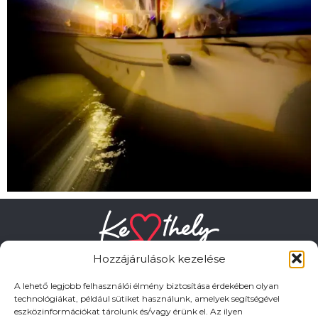
Hozzájárulások kezelése
A lehető legjobb felhasználói élmény biztosítása érdekében olyan
technológiákat, például sütiket használunk, amelyek segítségével
eszközinformációkat tárolunk és/vagy érünk el. Az ilyen