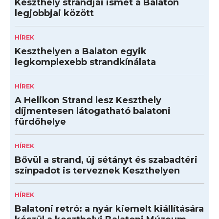
Keszthely strandjai ismét a Balaton
legjobbjai között
HÍREK
Keszthelyen a Balaton egyik
legkomplexebb strandkínálata
HÍREK
A Helikon Strand lesz Keszthely
díjmentesen látogatható balatoni
fürdőhelye
HÍREK
Bővül a strand, új sétányt és szabadtéri
színpadot is terveznek Keszthelyen
HÍREK
Balatoni retró: a nyár kiemelt kiállítására