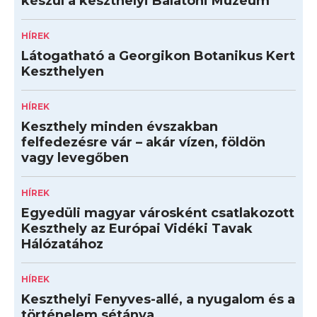
készül a keszthelyi Balatoni Múzeum
HÍREK
Látogatható a Georgikon Botanikus Kert
Keszthelyen
HÍREK
Keszthely minden évszakban
felfedezésre vár – akár vízen, földön
vagy levegőben
HÍREK
Egyedüli magyar városként csatlakozott
Keszthely az Európai Vidéki Tavak
Hálózatához
HÍREK
Keszthelyi Fenyves-allé, a nyugalom és a
történelem sétánya