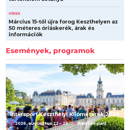
HÍREK
Március 15-től újra forog Keszthelyen az
50 méteres óriáskerék, árak és
információk
Események, programok
Intersport Keszthelyi Kilóméterek 2026
2026. augusztus 22 – 23.
Balaton-part