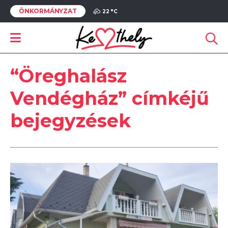
ÖNKORMÁNYZAT
22 °
C
“Öreghalász
Vendégház” címkéjű
bejegyzések