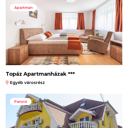
Apartman
Topáz Apartmanházak ***
Egyéb városrész
Panzió