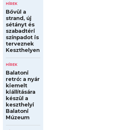
HÍREK
Bővül a
strand, új
sétányt és
szabadtéri
színpadot is
terveznek
Keszthelyen
HÍREK
Balatoni
retró: a nyár
kiemelt
kiállítására
készül a
keszthelyi
Balatoni
Múzeum