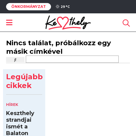
ÖNKORMÁNYZAT
29 °
C
Nincs találat, próbálkozz egy
másik címkével
Legújabb
cikkek
HÍREK
Keszthely
strandjai
ismét a
Balaton