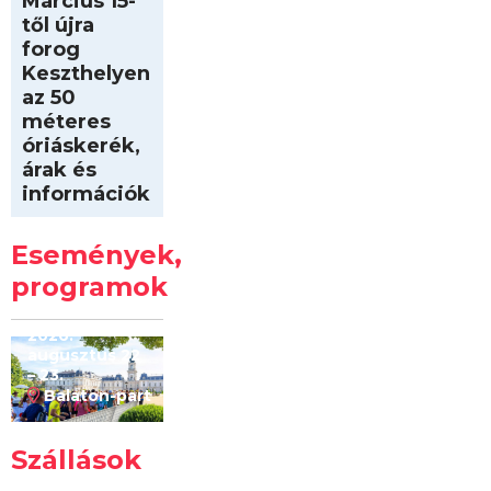
Március 15-
től újra
forog
Keszthelyen
az 50
méteres
óriáskerék,
árak és
információk
Intersport
Keszthelyi
Események,
Kilóméterek
2026
programok
2026.
augusztus 22
– 23.
Balaton-part
Szállások