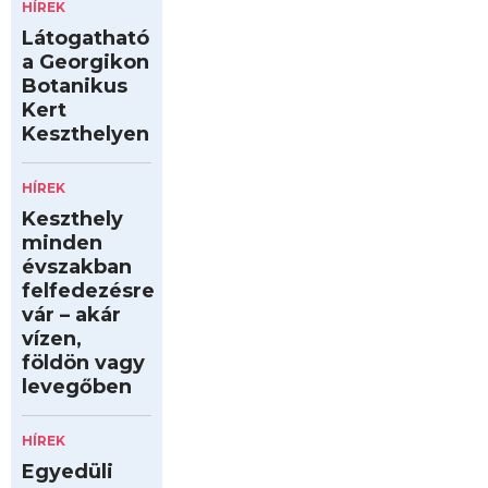
HÍREK
Látogatható
a Georgikon
Botanikus
Kert
Keszthelyen
HÍREK
Keszthely
minden
évszakban
felfedezésre
vár – akár
vízen,
földön vagy
levegőben
HÍREK
Egyedüli