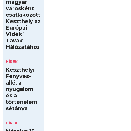
magyar
városként
csatlakozott
Keszthely az
Európai
Vidéki
Tavak
Hálózatához
HÍREK
Keszthelyi
Fenyves-
allé, a
nyugalom
és a
történelem
sétánya
HÍREK