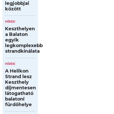
legjobbjai
között
HÍREK
Keszthelyen
a Balaton
egyik
legkomplexebb
strandkínálata
HÍREK
A Helikon
Strand lesz
Keszthely
díjmentesen
látogatható
balatoni
fürdőhelye