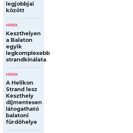
legjobbjai
között
HÍREK
Keszthelyen
a Balaton
egyik
legkomplexebb
strandkínálata
HÍREK
A Helikon
Strand lesz
Keszthely
díjmentesen
látogatható
balatoni
fürdőhelye