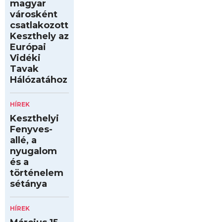
magyar
városként
csatlakozott
Keszthely az
Európai
Vidéki
Tavak
Hálózatához
HÍREK
Keszthelyi
Fenyves-
allé, a
nyugalom
és a
történelem
sétánya
HÍREK