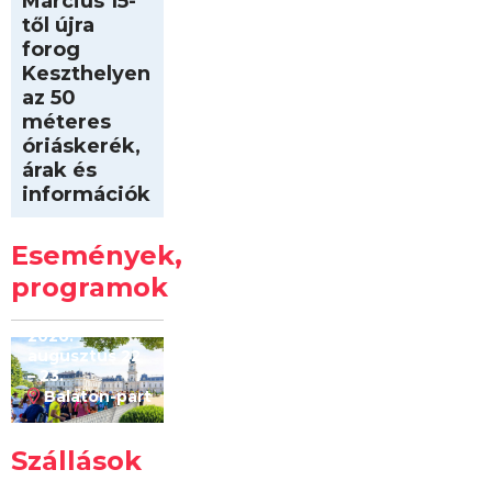
Március 15-
től újra
forog
Keszthelyen
az 50
méteres
óriáskerék,
árak és
információk
Intersport
Keszthelyi
Események,
Kilóméterek
2026
programok
2026.
augusztus 22
– 23.
Balaton-part
Szállások