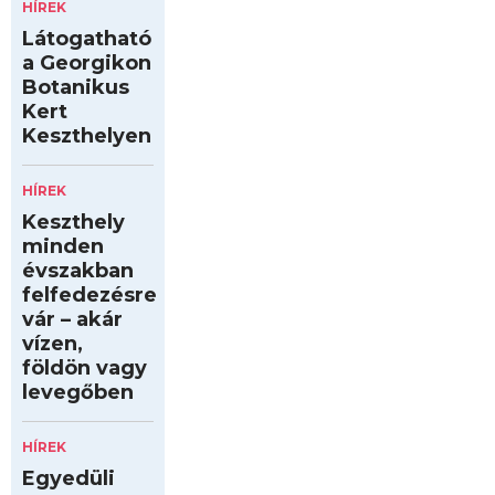
HÍREK
Látogatható
a Georgikon
Botanikus
Kert
Keszthelyen
HÍREK
Keszthely
minden
évszakban
felfedezésre
vár – akár
vízen,
földön vagy
levegőben
HÍREK
Egyedüli