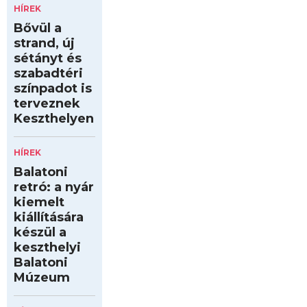
HÍREK
Bővül a
strand, új
sétányt és
szabadtéri
színpadot is
terveznek
Keszthelyen
HÍREK
Balatoni
retró: a nyár
kiemelt
kiállítására
készül a
keszthelyi
Balatoni
Múzeum