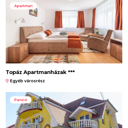
Apartman
Topáz Apartmanházak ***
Egyéb városrész
Panzió