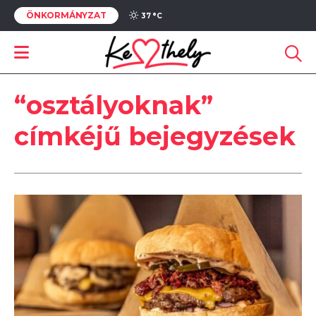
ÖNKORMÁNYZAT
37 °
C
“osztályoknak”
címkéjű bejegyzések