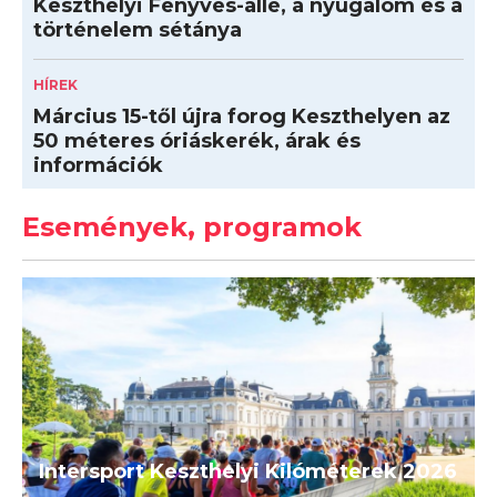
Keszthelyi Fenyves-allé, a nyugalom és a
történelem sétánya
HÍREK
Március 15-től újra forog Keszthelyen az
50 méteres óriáskerék, árak és
információk
Események, programok
Intersport Keszthelyi Kilóméterek 2026