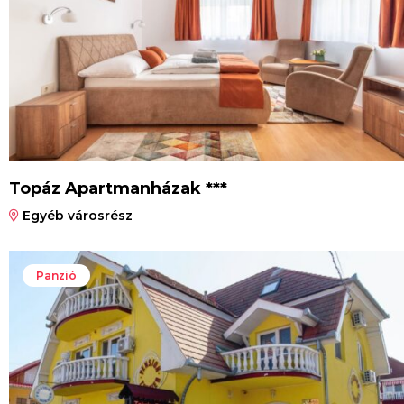
Topáz Apartmanházak ***
Egyéb városrész
Panzió