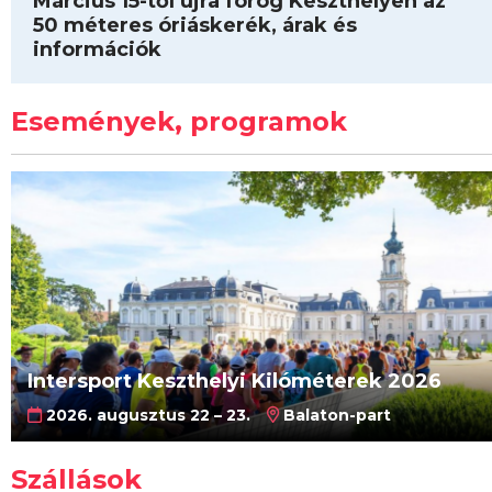
Március 15-től újra forog Keszthelyen az
50 méteres óriáskerék, árak és
információk
Események, programok
Intersport Keszthelyi Kilóméterek 2026
2026. augusztus 22 – 23.
Balaton-part
Szállások