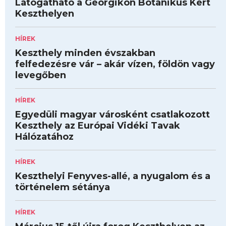
Látogatható a Georgikon Botanikus Kert
Keszthelyen
HÍREK
Keszthely minden évszakban
felfedezésre vár – akár vízen, földön vagy
levegőben
HÍREK
Egyedüli magyar városként csatlakozott
Keszthely az Európai Vidéki Tavak
Hálózatához
HÍREK
Keszthelyi Fenyves-allé, a nyugalom és a
történelem sétánya
HÍREK