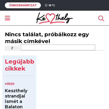
ÖNKORMÁNYZAT
18 °
C
Nincs találat, próbálkozz egy
másik címkével
Legújabb
cikkek
HÍREK
Keszthely
strandjai
ismét a
Balaton