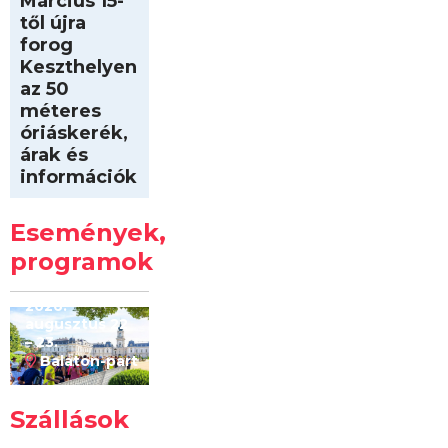
Március 15-
től újra
forog
Keszthelyen
az 50
méteres
óriáskerék,
árak és
információk
Intersport
Keszthelyi
Események,
Kilóméterek
2026
programok
2026.
augusztus 22
– 23.
Balaton-part
Szállások