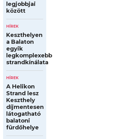
legjobbjai
között
HÍREK
Keszthelyen
a Balaton
egyik
legkomplexebb
strandkínálata
HÍREK
A Helikon
Strand lesz
Keszthely
díjmentesen
látogatható
balatoni
fürdőhelye