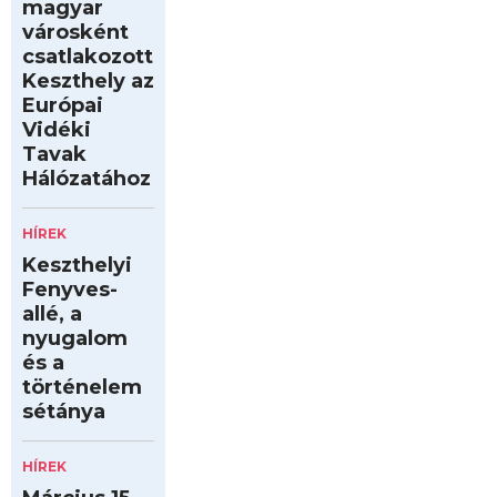
magyar
városként
csatlakozott
Keszthely az
Európai
Vidéki
Tavak
Hálózatához
HÍREK
Keszthelyi
Fenyves-
allé, a
nyugalom
és a
történelem
sétánya
HÍREK