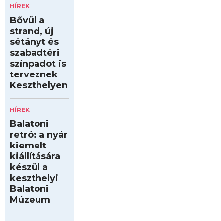
HÍREK
Bővül a
strand, új
sétányt és
szabadtéri
színpadot is
terveznek
Keszthelyen
HÍREK
Balatoni
retró: a nyár
kiemelt
kiállítására
készül a
keszthelyi
Balatoni
Múzeum