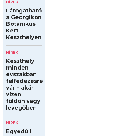
HÍREK
Látogatható
a Georgikon
Botanikus
Kert
Keszthelyen
HÍREK
Keszthely
minden
évszakban
felfedezésre
vár – akár
vízen,
földön vagy
levegőben
HÍREK
Egyedüli