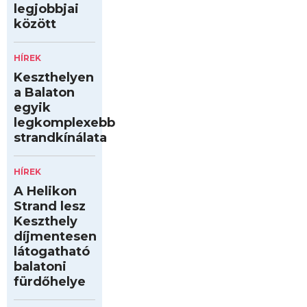
legjobbjai
között
HÍREK
Keszthelyen
a Balaton
egyik
legkomplexebb
strandkínálata
HÍREK
A Helikon
Strand lesz
Keszthely
díjmentesen
látogatható
balatoni
fürdőhelye