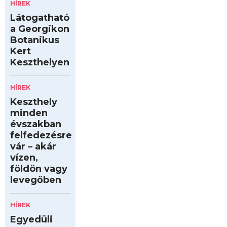
HÍREK
Látogatható
a Georgikon
Botanikus
Kert
Keszthelyen
HÍREK
Keszthely
minden
évszakban
felfedezésre
vár – akár
vízen,
földön vagy
levegőben
HÍREK
Egyedüli