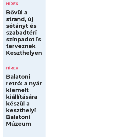
HÍREK
Bővül a
strand, új
sétányt és
szabadtéri
színpadot is
terveznek
Keszthelyen
HÍREK
Balatoni
retró: a nyár
kiemelt
kiállítására
készül a
keszthelyi
Balatoni
Múzeum