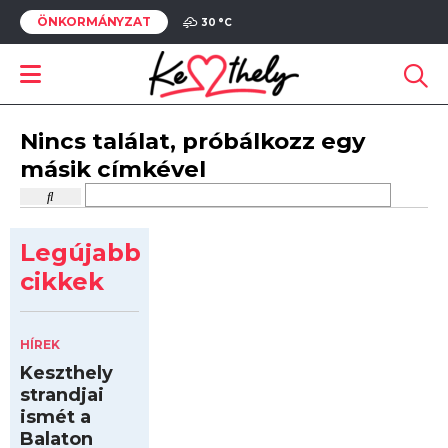
ÖNKORMÁNYZAT
30 °
C
Nincs találat, próbálkozz egy
másik címkével
Legújabb
cikkek
HÍREK
Keszthely
strandjai
ismét a
Balaton