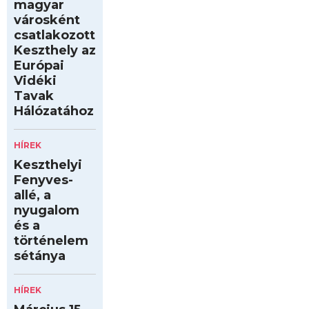
magyar
városként
csatlakozott
Keszthely az
Európai
Vidéki
Tavak
Hálózatához
HÍREK
Keszthelyi
Fenyves-
allé, a
nyugalom
és a
történelem
sétánya
HÍREK