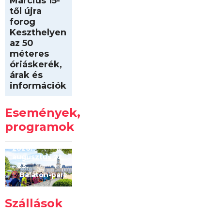
Március 15-
től újra
forog
Keszthelyen
az 50
méteres
óriáskerék,
árak és
információk
Intersport
Keszthelyi
Események,
Kilóméterek
2026
programok
2026.
augusztus 22
– 23.
Balaton-part
Szállások