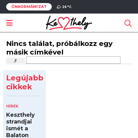
ÖNKORMÁNYZAT
26 °
C
Nincs találat, próbálkozz egy
másik címkével
Legújabb
cikkek
HÍREK
Keszthely
strandjai
ismét a
Balaton