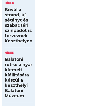
HÍREK
Bővül a
strand, új
sétányt és
szabadtéri
színpadot is
terveznek
Keszthelyen
HÍREK
Balatoni
retró: a nyár
kiemelt
kiállítására
készül a
keszthelyi
Balatoni
Múzeum