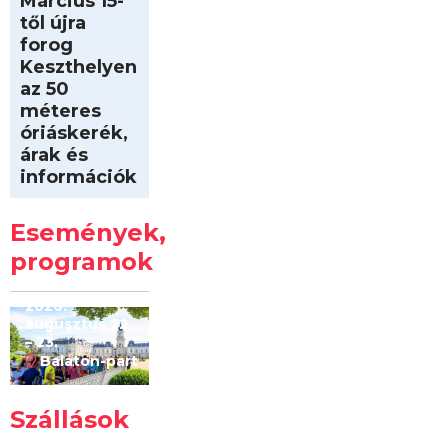
Március 15-
től újra
forog
Keszthelyen
az 50
méteres
óriáskerék,
árak és
információk
Intersport
Keszthelyi
Események,
Kilóméterek
2026
programok
2026.
augusztus 22
– 23.
Balaton-part
Szállások