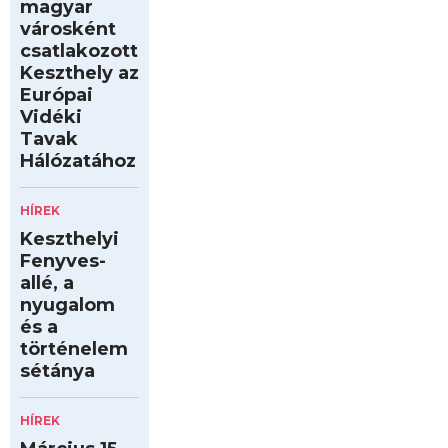
magyar
városként
csatlakozott
Keszthely az
Európai
Vidéki
Tavak
Hálózatához
HÍREK
Keszthelyi
Fenyves-
allé, a
nyugalom
és a
történelem
sétánya
HÍREK