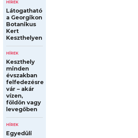
HÍREK
Látogatható
a Georgikon
Botanikus
Kert
Keszthelyen
HÍREK
Keszthely
minden
évszakban
felfedezésre
vár – akár
vízen,
földön vagy
levegőben
HÍREK
Egyedüli