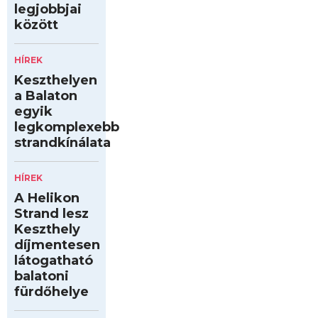
legjobbjai
között
HÍREK
Keszthelyen
a Balaton
egyik
legkomplexebb
strandkínálata
HÍREK
A Helikon
Strand lesz
Keszthely
díjmentesen
látogatható
balatoni
fürdőhelye