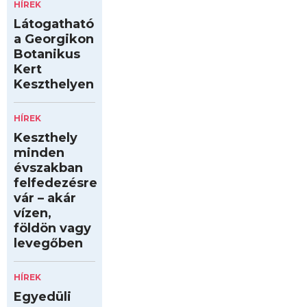
HÍREK
Látogatható
a Georgikon
Botanikus
Kert
Keszthelyen
HÍREK
Keszthely
minden
évszakban
felfedezésre
vár – akár
vízen,
földön vagy
levegőben
HÍREK
Egyedüli