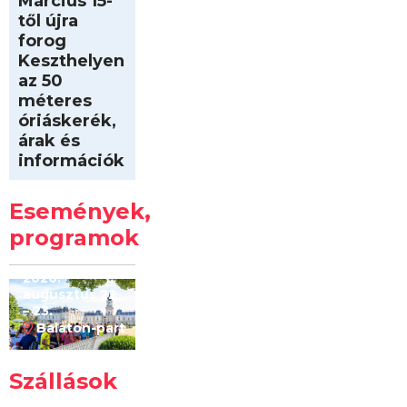
Március 15-
től újra
forog
Keszthelyen
az 50
méteres
óriáskerék,
árak és
információk
Intersport
Keszthelyi
Események,
Kilóméterek
2026
programok
2026.
augusztus 22
– 23.
Balaton-part
Szállások