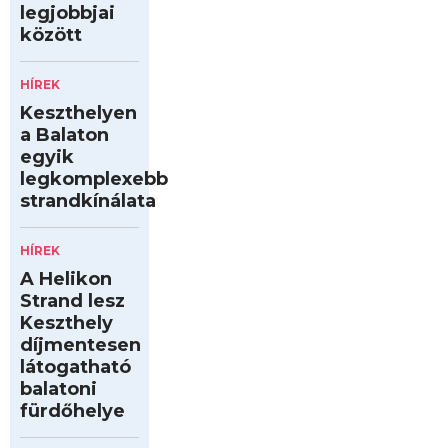
legjobbjai
között
HÍREK
Keszthelyen
a Balaton
egyik
legkomplexebb
strandkínálata
HÍREK
A Helikon
Strand lesz
Keszthely
díjmentesen
látogatható
balatoni
fürdőhelye