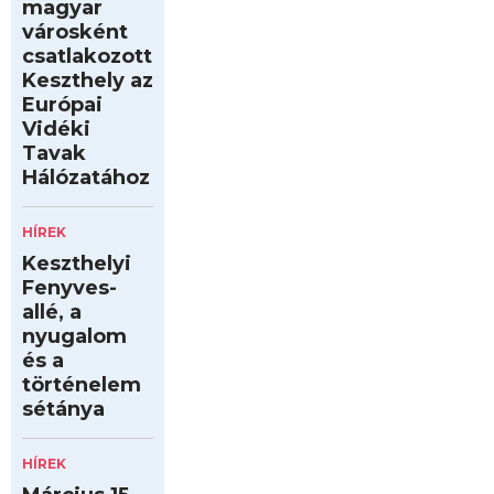
magyar
városként
csatlakozott
Keszthely az
Európai
Vidéki
Tavak
Hálózatához
HÍREK
Keszthelyi
Fenyves-
allé, a
nyugalom
és a
történelem
sétánya
HÍREK