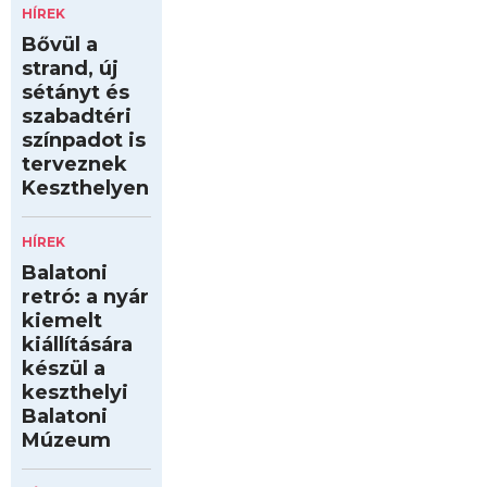
HÍREK
Bővül a
strand, új
sétányt és
szabadtéri
színpadot is
terveznek
Keszthelyen
HÍREK
Balatoni
retró: a nyár
kiemelt
kiállítására
készül a
keszthelyi
Balatoni
Múzeum