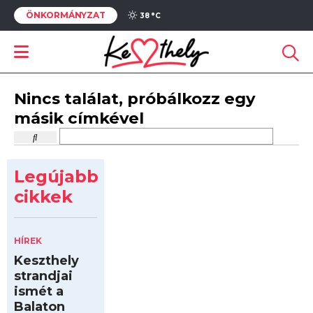
ÖNKORMÁNYZAT
38 °
C
Nincs találat, próbálkozz egy
másik címkével
Legújabb
cikkek
HÍREK
Keszthely
strandjai
ismét a
Balaton