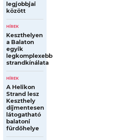
legjobbjai
között
HÍREK
Keszthelyen
a Balaton
egyik
legkomplexebb
strandkínálata
HÍREK
A Helikon
Strand lesz
Keszthely
díjmentesen
látogatható
balatoni
fürdőhelye