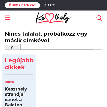
ÖNKORMÁNYZAT
25 °
C
Nincs találat, próbálkozz egy
másik címkével
Legújabb
cikkek
HÍREK
Keszthely
strandjai
ismét a
Balaton