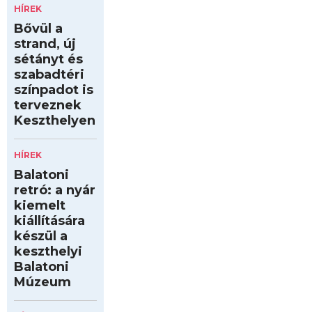
HÍREK
Bővül a
strand, új
sétányt és
szabadtéri
színpadot is
terveznek
Keszthelyen
HÍREK
Balatoni
retró: a nyár
kiemelt
kiállítására
készül a
keszthelyi
Balatoni
Múzeum