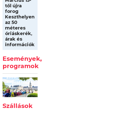
Március 15-
től újra
forog
Keszthelyen
az 50
méteres
óriáskerék,
árak és
információk
Intersport
Keszthelyi
Események,
Kilóméterek
2026
programok
2026.
augusztus 22
– 23.
Balaton-part
Szállások