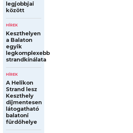
legjobbjai
között
HÍREK
Keszthelyen
a Balaton
egyik
legkomplexebb
strandkínálata
HÍREK
A Helikon
Strand lesz
Keszthely
díjmentesen
látogatható
balatoni
fürdőhelye