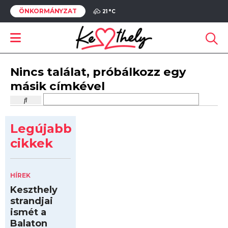
ÖNKORMÁNYZAT
21 °
C
Nincs találat, próbálkozz egy
másik címkével
Legújabb
cikkek
HÍREK
Keszthely
strandjai
ismét a
Balaton