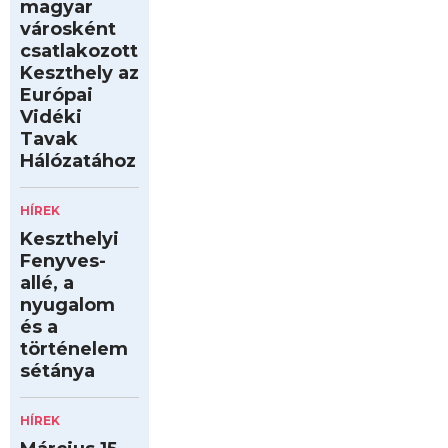
magyar
városként
csatlakozott
Keszthely az
Európai
Vidéki
Tavak
Hálózatához
HÍREK
Keszthelyi
Fenyves-
allé, a
nyugalom
és a
történelem
sétánya
HÍREK