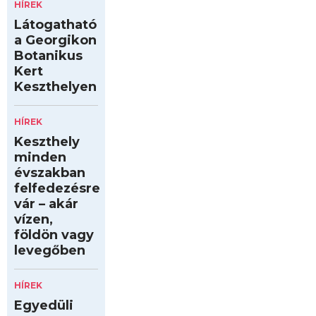
HÍREK
Látogatható
a Georgikon
Botanikus
Kert
Keszthelyen
HÍREK
Keszthely
minden
évszakban
felfedezésre
vár – akár
vízen,
földön vagy
levegőben
HÍREK
Egyedüli