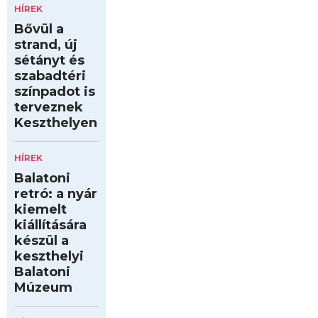
HÍREK
Bővül a
strand, új
sétányt és
szabadtéri
színpadot is
terveznek
Keszthelyen
HÍREK
Balatoni
retró: a nyár
kiemelt
kiállítására
készül a
keszthelyi
Balatoni
Múzeum