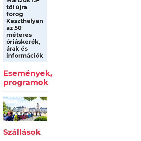
Március 15-
től újra
forog
Keszthelyen
az 50
méteres
óriáskerék,
árak és
információk
Intersport
Keszthelyi
Események,
Kilóméterek
2026
programok
2026.
augusztus 22
– 23.
Balaton-part
Szállások