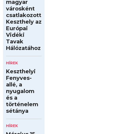
magyar
városként
csatlakozott
Keszthely az
Európai
Vidéki
Tavak
Hálózatához
HÍREK
Keszthelyi
Fenyves-
allé, a
nyugalom
és a
történelem
sétánya
HÍREK