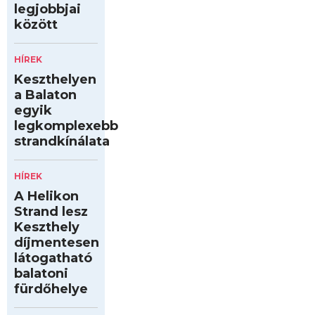
legjobbjai
között
HÍREK
Keszthelyen
a Balaton
egyik
legkomplexebb
strandkínálata
HÍREK
A Helikon
Strand lesz
Keszthely
díjmentesen
látogatható
balatoni
fürdőhelye