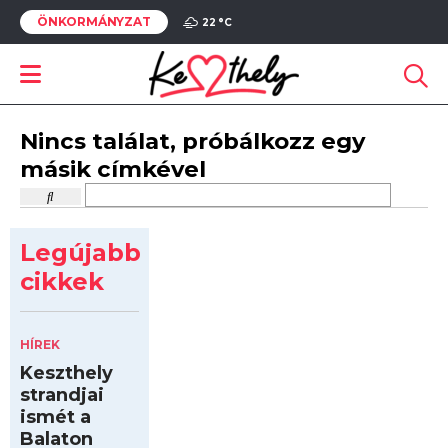
ÖNKORMÁNYZAT
22 °
C
Nincs találat, próbálkozz egy
másik címkével
Legújabb
cikkek
HÍREK
Keszthely
strandjai
ismét a
Balaton