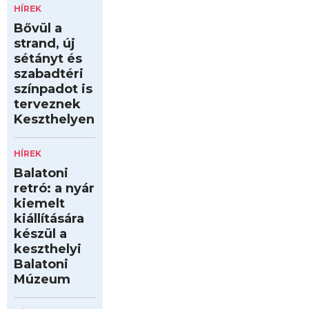
HÍREK
Bővül a
strand, új
sétányt és
szabadtéri
színpadot is
terveznek
Keszthelyen
HÍREK
Balatoni
retró: a nyár
kiemelt
kiállítására
készül a
keszthelyi
Balatoni
Múzeum