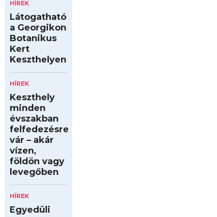
HÍREK
Látogatható
a Georgikon
Botanikus
Kert
Keszthelyen
HÍREK
Keszthely
minden
évszakban
felfedezésre
vár – akár
vízen,
földön vagy
levegőben
HÍREK
Egyedüli