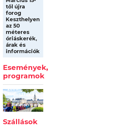
Március 15-
től újra
forog
Keszthelyen
az 50
méteres
óriáskerék,
árak és
információk
Intersport
Keszthelyi
Események,
Kilóméterek
2026
programok
2026.
augusztus 22
– 23.
Balaton-part
Szállások