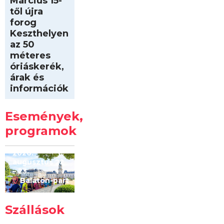
Március 15-
től újra
forog
Keszthelyen
az 50
méteres
óriáskerék,
árak és
információk
Intersport
Keszthelyi
Események,
Kilóméterek
2026
programok
2026.
augusztus 22
– 23.
Balaton-part
Szállások