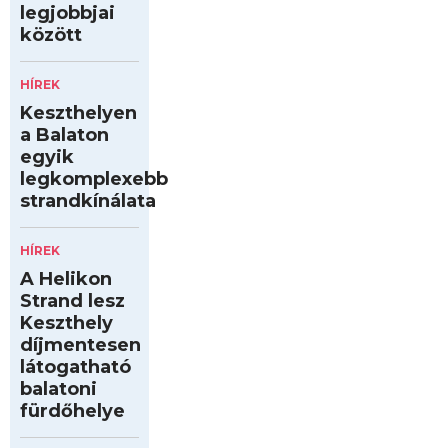
legjobbjai
között
HÍREK
Keszthelyen
a Balaton
egyik
legkomplexebb
strandkínálata
HÍREK
A Helikon
Strand lesz
Keszthely
díjmentesen
látogatható
balatoni
fürdőhelye