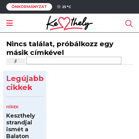
ÖNKORMÁNYZAT
25 °
C
Nincs találat, próbálkozz egy
másik címkével
Legújabb
cikkek
HÍREK
Keszthely
strandjai
ismét a
Balaton