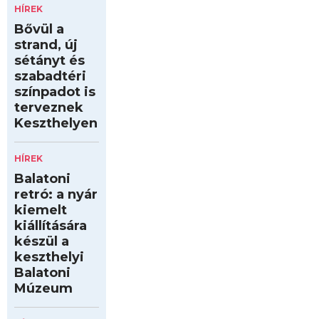
HÍREK
Bővül a
strand, új
sétányt és
szabadtéri
színpadot is
terveznek
Keszthelyen
HÍREK
Balatoni
retró: a nyár
kiemelt
kiállítására
készül a
keszthelyi
Balatoni
Múzeum