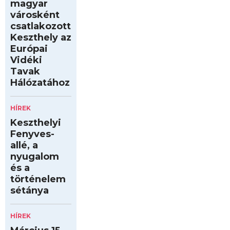
magyar
városként
csatlakozott
Keszthely az
Európai
Vidéki
Tavak
Hálózatához
HÍREK
Keszthelyi
Fenyves-
allé, a
nyugalom
és a
történelem
sétánya
HÍREK