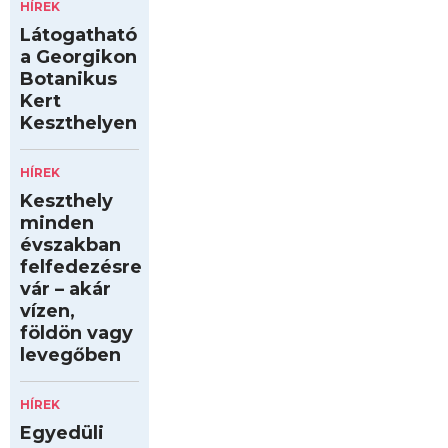
HÍREK
Látogatható
a Georgikon
Botanikus
Kert
Keszthelyen
HÍREK
Keszthely
minden
évszakban
felfedezésre
vár – akár
vízen,
földön vagy
levegőben
HÍREK
Egyedüli