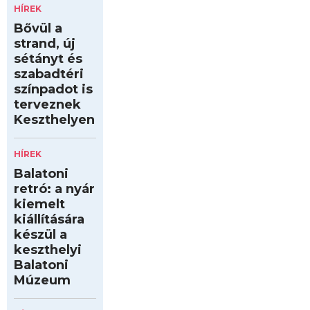
HÍREK
Bővül a
strand, új
sétányt és
szabadtéri
színpadot is
terveznek
Keszthelyen
HÍREK
Balatoni
retró: a nyár
kiemelt
kiállítására
készül a
keszthelyi
Balatoni
Múzeum