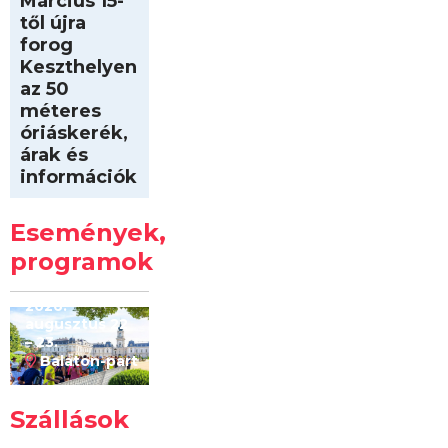
Március 15-
től újra
forog
Keszthelyen
az 50
méteres
óriáskerék,
árak és
információk
Intersport
Keszthelyi
Események,
Kilóméterek
2026
programok
2026.
augusztus 22
– 23.
Balaton-part
Szállások