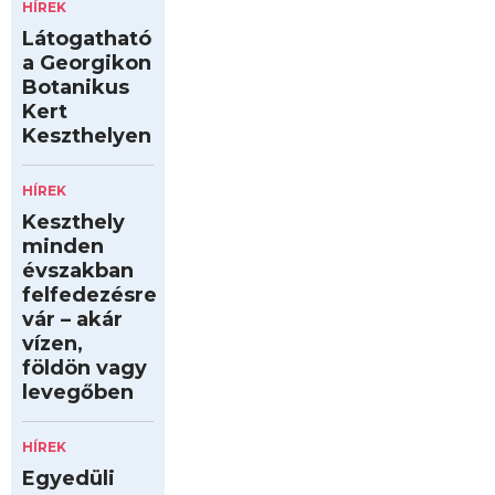
HÍREK
Látogatható
a Georgikon
Botanikus
Kert
Keszthelyen
HÍREK
Keszthely
minden
évszakban
felfedezésre
vár – akár
vízen,
földön vagy
levegőben
HÍREK
Egyedüli