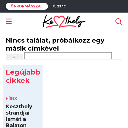
ÖNKORMÁNYZAT
23 °
C
Nincs találat, próbálkozz egy
másik címkével
Legújabb
cikkek
HÍREK
Keszthely
strandjai
ismét a
Balaton