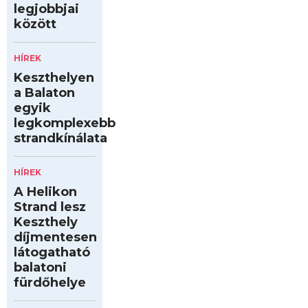
legjobbjai
között
HÍREK
Keszthelyen
a Balaton
egyik
legkomplexebb
strandkínálata
HÍREK
A Helikon
Strand lesz
Keszthely
díjmentesen
látogatható
balatoni
fürdőhelye