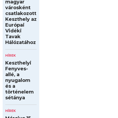
magyar
városként
csatlakozott
Keszthely az
Európai
Vidéki
Tavak
Hálózatához
HÍREK
Keszthelyi
Fenyves-
allé, a
nyugalom
és a
történelem
sétánya
HÍREK