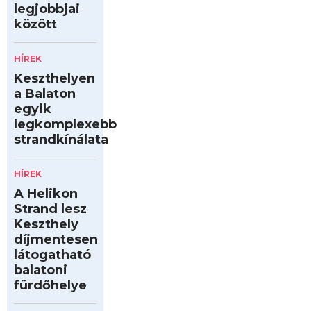
legjobbjai
között
HÍREK
Keszthelyen
a Balaton
egyik
legkomplexebb
strandkínálata
HÍREK
A Helikon
Strand lesz
Keszthely
díjmentesen
látogatható
balatoni
fürdőhelye