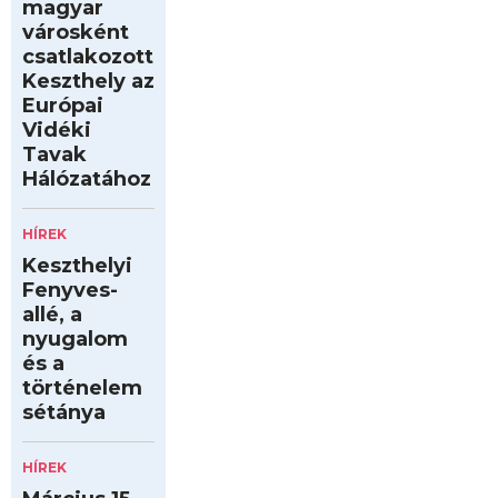
magyar
városként
csatlakozott
Keszthely az
Európai
Vidéki
Tavak
Hálózatához
HÍREK
Keszthelyi
Fenyves-
allé, a
nyugalom
és a
történelem
sétánya
HÍREK