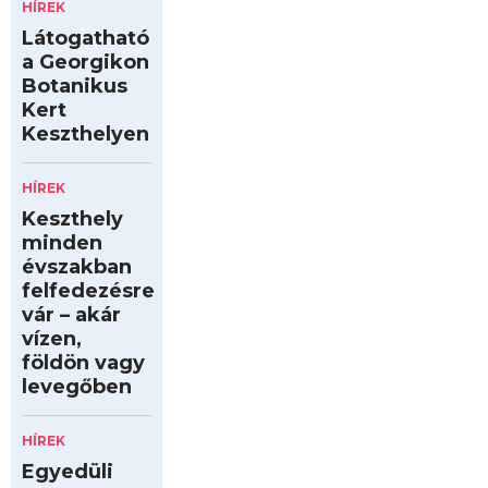
HÍREK
Látogatható
a Georgikon
Botanikus
Kert
Keszthelyen
HÍREK
Keszthely
minden
évszakban
felfedezésre
vár – akár
vízen,
földön vagy
levegőben
HÍREK
Egyedüli