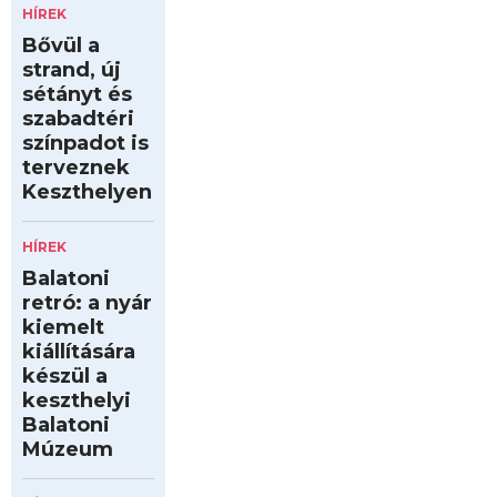
HÍREK
Bővül a
strand, új
sétányt és
szabadtéri
színpadot is
terveznek
Keszthelyen
HÍREK
Balatoni
retró: a nyár
kiemelt
kiállítására
készül a
keszthelyi
Balatoni
Múzeum