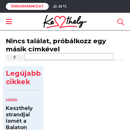
ÖNKORMÁNYZAT
25 °
C
Nincs találat, próbálkozz egy
másik címkével
Legújabb
cikkek
HÍREK
Keszthely
strandjai
ismét a
Balaton