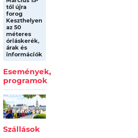
Március 15-
től újra
forog
Keszthelyen
az 50
méteres
óriáskerék,
árak és
információk
Intersport
Keszthelyi
Események,
Kilóméterek
2026
programok
2026.
augusztus 22
– 23.
Balaton-part
Szállások