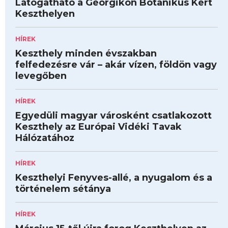
Látogatható a Georgikon Botanikus Kert
Keszthelyen
HÍREK
Keszthely minden évszakban
felfedezésre vár – akár vízen, földön vagy
levegőben
HÍREK
Egyedüli magyar városként csatlakozott
Keszthely az Európai Vidéki Tavak
Hálózatához
HÍREK
Keszthelyi Fenyves-allé, a nyugalom és a
történelem sétánya
HÍREK