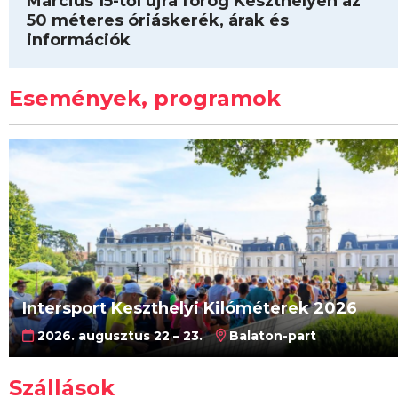
Március 15-től újra forog Keszthelyen az
50 méteres óriáskerék, árak és
információk
Események, programok
Intersport Keszthelyi Kilóméterek 2026
2026. augusztus 22 – 23.
Balaton-part
Szállások