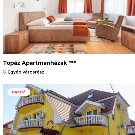
Topáz Apartmanházak ***
Egyéb városrész
Panzió