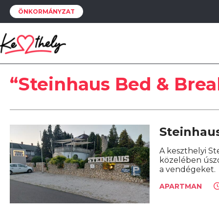
ÖNKORMÁNYZAT
“Steinhaus Bed & Brea
Steinhau
A keszthelyi St
közelében úszó
a vendégeket.
APARTMAN