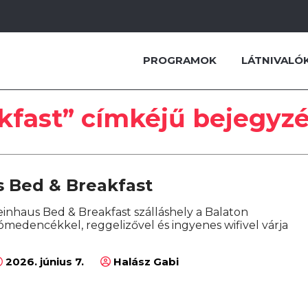
PROGRAMOK
LÁTNIVALÓ
kfast” címkéjű bejegyz
s Bed & Breakfast
einhaus Bed & Breakfast szálláshely a Balaton
medencékkel, reggelizővel és ingyenes wifivel várja
2026. június 7.
Halász Gabi