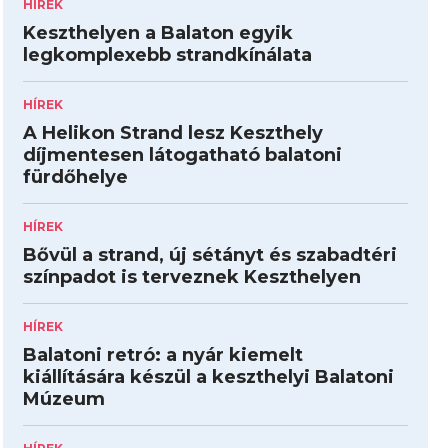
HÍREK
Keszthelyen a Balaton egyik
legkomplexebb strandkínálata
HÍREK
A Helikon Strand lesz Keszthely
díjmentesen látogatható balatoni
fürdőhelye
HÍREK
Bővül a strand, új sétányt és szabadtéri
színpadot is terveznek Keszthelyen
HÍREK
Balatoni retró: a nyár kiemelt
kiállítására készül a keszthelyi Balatoni
Múzeum