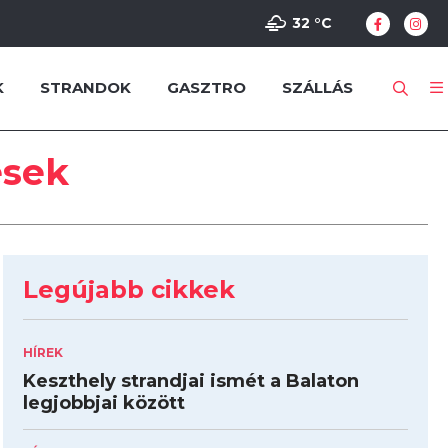
32 °
C
K
STRANDOK
GASZTRO
SZÁLLÁS
ések
Legújabb cikkek
HÍREK
Keszthely strandjai ismét a Balaton
legjobbjai között