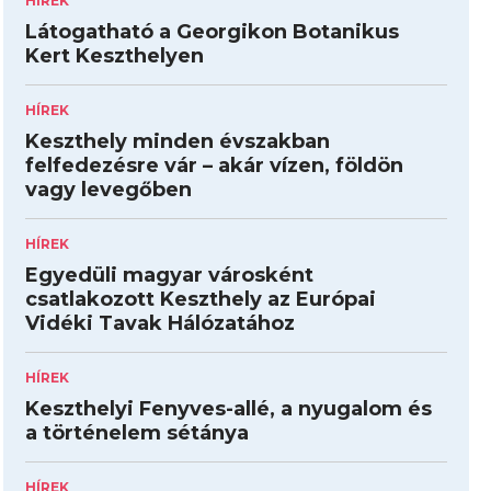
HÍREK
Látogatható a Georgikon Botanikus
Kert Keszthelyen
HÍREK
Keszthely minden évszakban
felfedezésre vár – akár vízen, földön
vagy levegőben
HÍREK
Egyedüli magyar városként
csatlakozott Keszthely az Európai
Vidéki Tavak Hálózatához
HÍREK
Keszthelyi Fenyves-allé, a nyugalom és
a történelem sétánya
HÍREK