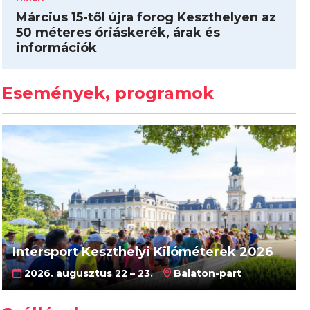
Március 15-től újra forog Keszthelyen az
50 méteres óriáskerék, árak és
információk
Események, programok
Intersport Keszthelyi Kilóméterek 2026
2026. augusztus 22 – 23.
Balaton-part