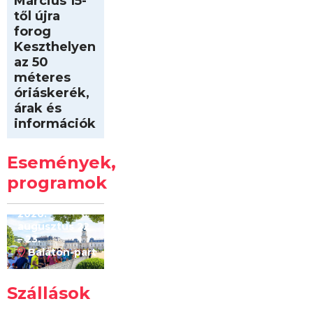
Március 15-
től újra
forog
Keszthelyen
az 50
méteres
óriáskerék,
árak és
információk
Intersport
Keszthelyi
Események,
Kilóméterek
2026
programok
2026.
augusztus 22
– 23.
Balaton-part
Szállások