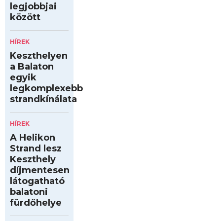
legjobbjai
között
HÍREK
Keszthelyen
a Balaton
egyik
legkomplexebb
strandkínálata
HÍREK
A Helikon
Strand lesz
Keszthely
díjmentesen
látogatható
balatoni
fürdőhelye