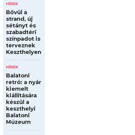
HÍREK
Bővül a
strand, új
sétányt és
szabadtéri
színpadot is
terveznek
Keszthelyen
HÍREK
Balatoni
retró: a nyár
kiemelt
kiállítására
készül a
keszthelyi
Balatoni
Múzeum