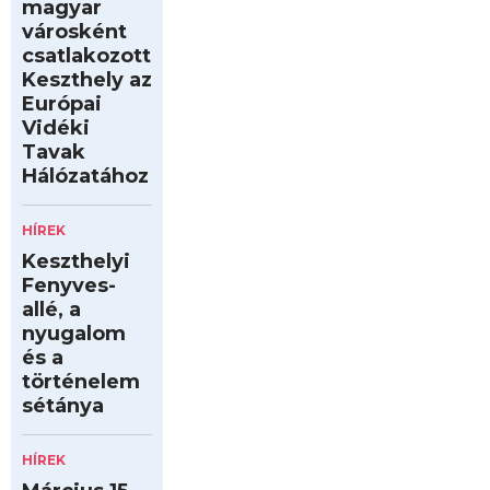
magyar
városként
csatlakozott
Keszthely az
Európai
Vidéki
Tavak
Hálózatához
HÍREK
Keszthelyi
Fenyves-
allé, a
nyugalom
és a
történelem
sétánya
HÍREK