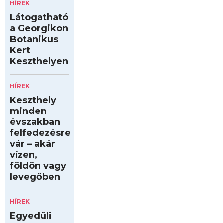
HÍREK
Látogatható
a Georgikon
Botanikus
Kert
Keszthelyen
HÍREK
Keszthely
minden
évszakban
felfedezésre
vár – akár
vízen,
földön vagy
levegőben
HÍREK
Egyedüli