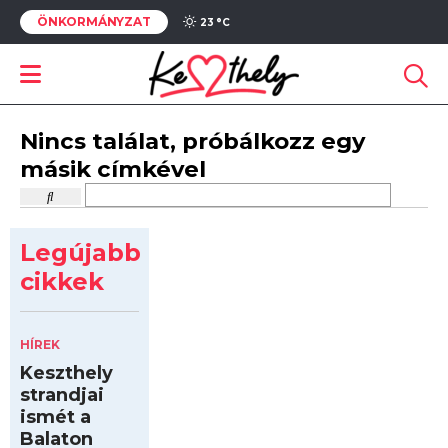
ÖNKORMÁNYZAT
23 °
C
Nincs találat, próbálkozz egy
másik címkével
Legújabb
cikkek
HÍREK
Keszthely
strandjai
ismét a
Balaton