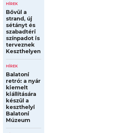
HÍREK
Bővül a
strand, új
sétányt és
szabadtéri
színpadot is
terveznek
Keszthelyen
HÍREK
Balatoni
retró: a nyár
kiemelt
kiállítására
készül a
keszthelyi
Balatoni
Múzeum