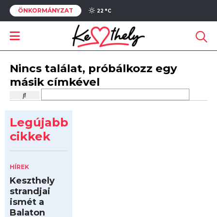
ÖNKORMÁNYZAT
22 °
C
Nincs találat, próbálkozz egy
másik címkével
Legújabb
cikkek
HÍREK
Keszthely
strandjai
ismét a
Balaton