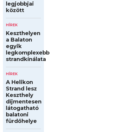
legjobbjai
között
HÍREK
Keszthelyen
a Balaton
egyik
legkomplexebb
strandkínálata
HÍREK
A Helikon
Strand lesz
Keszthely
díjmentesen
látogatható
balatoni
fürdőhelye