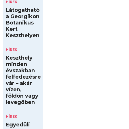
HÍREK
Látogatható
a Georgikon
Botanikus
Kert
Keszthelyen
HÍREK
Keszthely
minden
évszakban
felfedezésre
vár – akár
vízen,
földön vagy
levegőben
HÍREK
Egyedüli