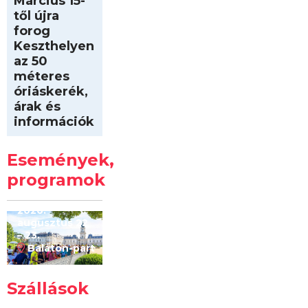
Március 15-
től újra
forog
Keszthelyen
az 50
méteres
óriáskerék,
árak és
információk
Intersport
Keszthelyi
Események,
Kilóméterek
2026
programok
2026.
augusztus 22
– 23.
Balaton-part
Szállások