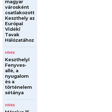
magyar
városként
csatlakozott
Keszthely az
Európai
Vidéki
Tavak
Hálózatához
HÍREK
Keszthelyi
Fenyves-
allé, a
nyugalom
és a
történelem
sétánya
HÍREK