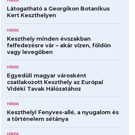
HÍREK
Látogatható a Georgikon Botanikus
Kert Keszthelyen
HÍREK
Keszthely minden évszakban
felfedezésre vár – akár vízen, földön
vagy levegőben
HÍREK
Egyedüli magyar városként
csatlakozott Keszthely az Európai
Vidéki Tavak Hálózatához
HÍREK
Keszthelyi Fenyves-allé, a nyugalom és
a történelem sétánya
HÍREK