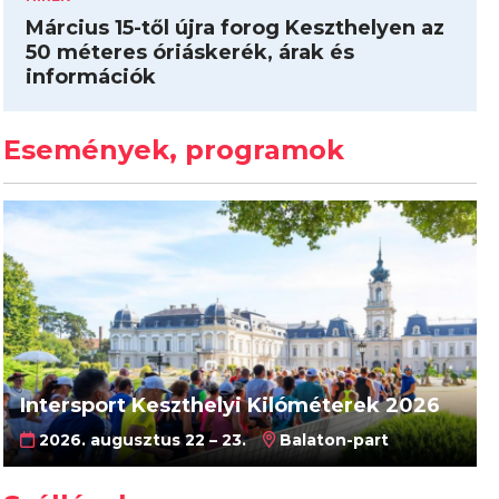
Március 15-től újra forog Keszthelyen az
50 méteres óriáskerék, árak és
információk
Események, programok
Intersport Keszthelyi Kilóméterek 2026
2026. augusztus 22 – 23.
Balaton-part