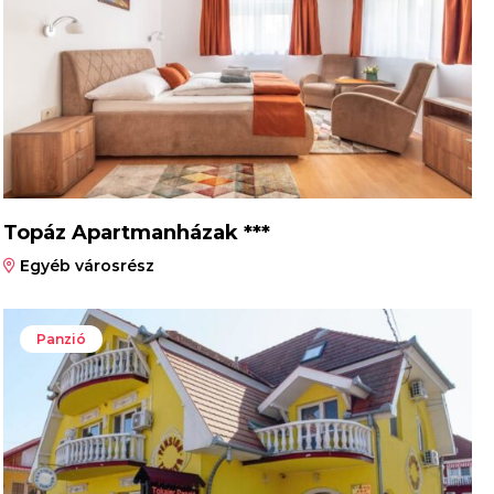
Topáz Apartmanházak ***
Egyéb városrész
Panzió