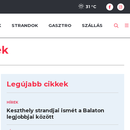
31 °
C
K
STRANDOK
GASZTRO
SZÁLLÁS
ek
Legújabb cikkek
HÍREK
Keszthely strandjai ismét a Balaton
legjobbjai között