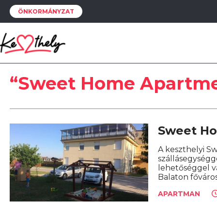
ÖNKORMÁNYZAT
“Sweet Home Apartme
Sweet H
A keszthelyi S
szállásegységge
lehetőséggel vá
Balaton főváro
APARTMAN