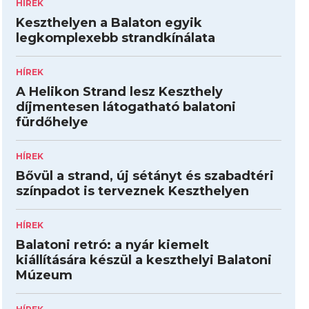
HÍREK
Keszthelyen a Balaton egyik
legkomplexebb strandkínálata
HÍREK
A Helikon Strand lesz Keszthely
díjmentesen látogatható balatoni
fürdőhelye
HÍREK
Bővül a strand, új sétányt és szabadtéri
színpadot is terveznek Keszthelyen
HÍREK
Balatoni retró: a nyár kiemelt
kiállítására készül a keszthelyi Balatoni
Múzeum