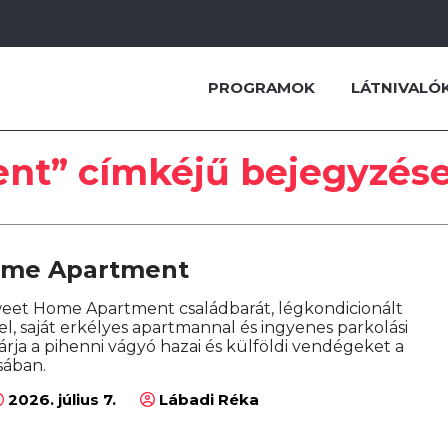
PROGRAMOK
LÁTNIVALÓ
nt” címkéjű bejegyzés
ome Apartment
weet Home Apartment családbarát, légkondicionált
l, saját erkélyes apartmannal és ingyenes parkolási
rja a pihenni vágyó hazai és külföldi vendégeket a
sában.
2026. július 7.
Lábadi Réka