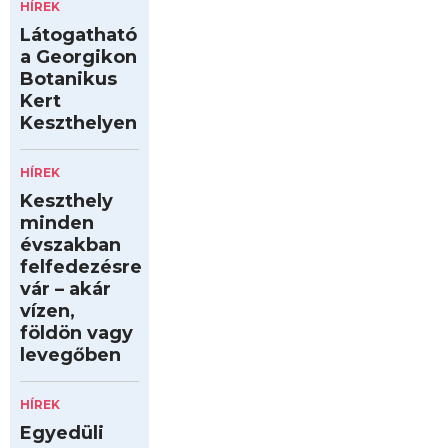
HÍREK
Látogatható
a Georgikon
Botanikus
Kert
Keszthelyen
HÍREK
Keszthely
minden
évszakban
felfedezésre
vár – akár
vízen,
földön vagy
levegőben
HÍREK
Egyedüli