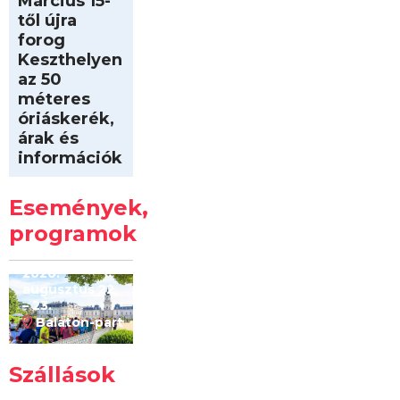
Március 15-
től újra
forog
Keszthelyen
az 50
méteres
óriáskerék,
árak és
információk
Intersport
Keszthelyi
Események,
Kilóméterek
2026
programok
2026.
augusztus 22
– 23.
Balaton-part
Szállások