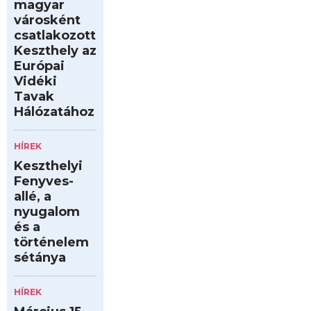
magyar
városként
csatlakozott
Keszthely az
Európai
Vidéki
Tavak
Hálózatához
HÍREK
Keszthelyi
Fenyves-
allé, a
nyugalom
és a
történelem
sétánya
HÍREK