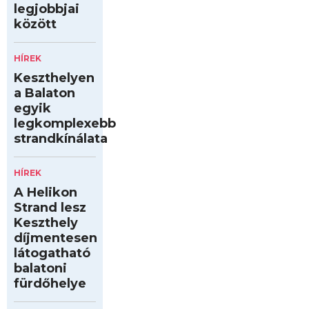
legjobbjai
között
HÍREK
Keszthelyen
a Balaton
egyik
legkomplexebb
strandkínálata
HÍREK
A Helikon
Strand lesz
Keszthely
díjmentesen
látogatható
balatoni
fürdőhelye