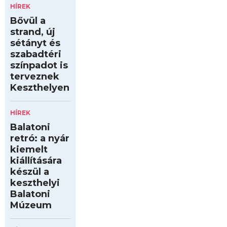
HÍREK
Bővül a
strand, új
sétányt és
szabadtéri
színpadot is
terveznek
Keszthelyen
HÍREK
Balatoni
retró: a nyár
kiemelt
kiállítására
készül a
keszthelyi
Balatoni
Múzeum