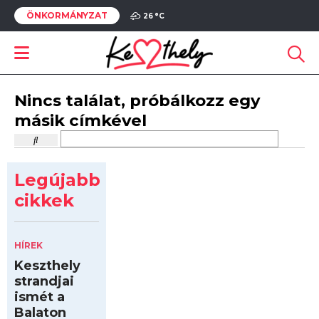
ÖNKORMÁNYZAT
26 °
C
Nincs találat, próbálkozz egy
másik címkével
Legújabb
cikkek
HÍREK
Keszthely
strandjai
ismét a
Balaton