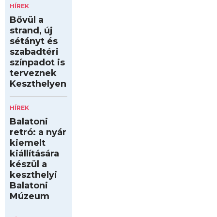
HÍREK
Bővül a
strand, új
sétányt és
szabadtéri
színpadot is
terveznek
Keszthelyen
HÍREK
Balatoni
retró: a nyár
kiemelt
kiállítására
készül a
keszthelyi
Balatoni
Múzeum