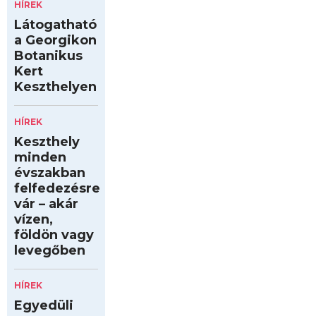
HÍREK
Látogatható
a Georgikon
Botanikus
Kert
Keszthelyen
HÍREK
Keszthely
minden
évszakban
felfedezésre
vár – akár
vízen,
földön vagy
levegőben
HÍREK
Egyedüli