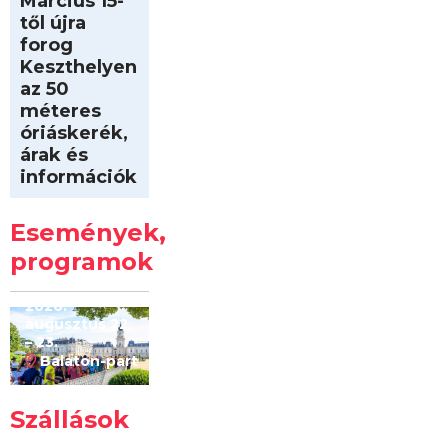
Március 15-
től újra
forog
Keszthelyen
az 50
méteres
óriáskerék,
árak és
információk
Intersport
Keszthelyi
Események,
Kilóméterek
2026
programok
2026.
augusztus 22
– 23.
Balaton-part
Szállások