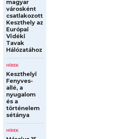
magyar
városként
csatlakozott
Keszthely az
Európai
Vidéki
Tavak
Hálózatához
HÍREK
Keszthelyi
Fenyves-
allé, a
nyugalom
és a
történelem
sétánya
HÍREK