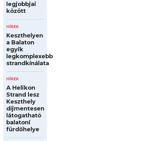
legjobbjai
között
HÍREK
Keszthelyen
a Balaton
egyik
legkomplexebb
strandkínálata
HÍREK
A Helikon
Strand lesz
Keszthely
díjmentesen
látogatható
balatoni
fürdőhelye