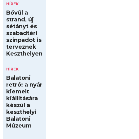
HÍREK
Bővül a
strand, új
sétányt és
szabadtéri
színpadot is
terveznek
Keszthelyen
HÍREK
Balatoni
retró: a nyár
kiemelt
kiállítására
készül a
keszthelyi
Balatoni
Múzeum