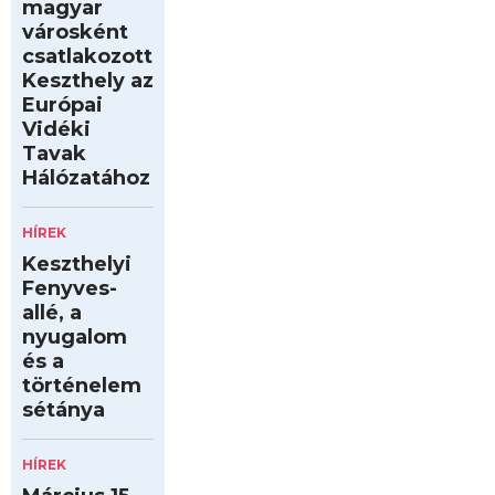
magyar
városként
csatlakozott
Keszthely az
Európai
Vidéki
Tavak
Hálózatához
HÍREK
Keszthelyi
Fenyves-
allé, a
nyugalom
és a
történelem
sétánya
HÍREK