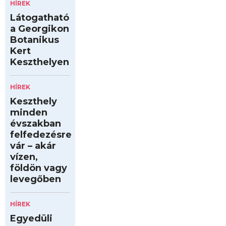
HÍREK
Látogatható
a Georgikon
Botanikus
Kert
Keszthelyen
HÍREK
Keszthely
minden
évszakban
felfedezésre
vár – akár
vízen,
földön vagy
levegőben
HÍREK
Egyedüli