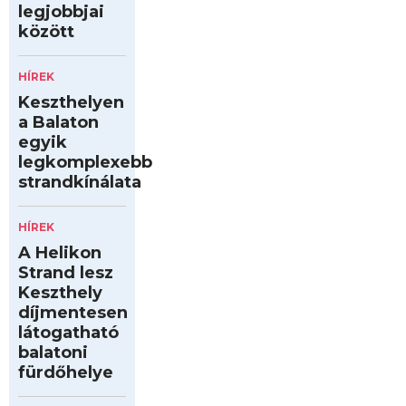
legjobbjai
között
HÍREK
Keszthelyen
a Balaton
egyik
legkomplexebb
strandkínálata
HÍREK
A Helikon
Strand lesz
Keszthely
díjmentesen
látogatható
balatoni
fürdőhelye