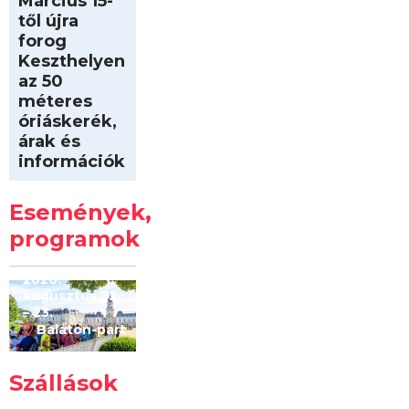
Március 15-
től újra
forog
Keszthelyen
az 50
méteres
óriáskerék,
árak és
információk
Intersport
Keszthelyi
Események,
Kilóméterek
2026
programok
2026.
augusztus 22
– 23.
Balaton-part
Szállások