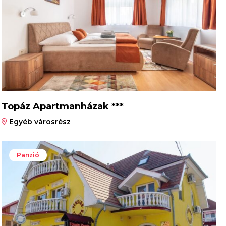
Topáz Apartmanházak ***
Egyéb városrész
Panzió