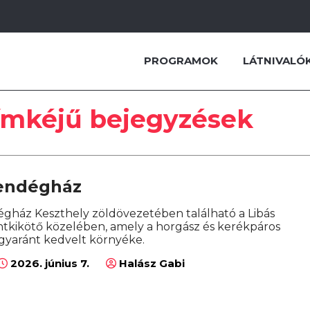
PROGRAMOK
LÁTNIVALÓ
ímkéjű bejegyzések
endégház
gház Keszthely zöldövezetében található a Libás
chtkikötő közelében, amely a horgász és kerékpáros
gyaránt kedvelt környéke.
2026. június 7.
Halász Gabi