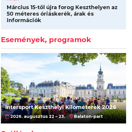
Március 15-től újra forog Keszthelyen az
50 méteres óriáskerék, árak és
információk
Események, programok
Intersport Keszthelyi Kilóméterek 2026
2026. augusztus 22 – 23.
Balaton-part