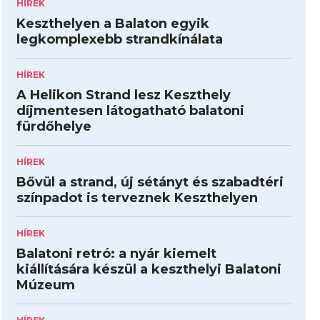
HÍREK
Keszthelyen a Balaton egyik
legkomplexebb strandkínálata
HÍREK
A Helikon Strand lesz Keszthely
díjmentesen látogatható balatoni
fürdőhelye
HÍREK
Bővül a strand, új sétányt és szabadtéri
színpadot is terveznek Keszthelyen
HÍREK
Balatoni retró: a nyár kiemelt
kiállítására készül a keszthelyi Balatoni
Múzeum