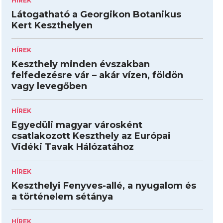
HÍREK
Látogatható a Georgikon Botanikus
Kert Keszthelyen
HÍREK
Keszthely minden évszakban
felfedezésre vár – akár vízen, földön
vagy levegőben
HÍREK
Egyedüli magyar városként
csatlakozott Keszthely az Európai
Vidéki Tavak Hálózatához
HÍREK
Keszthelyi Fenyves-allé, a nyugalom és
a történelem sétánya
HÍREK