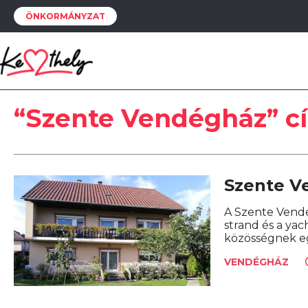
ÖNKORMÁNYZAT
“Szente Vendégház” c
Szente V
A Szente Vendé
strand és a ya
közösségnek e
VENDÉGHÁZ