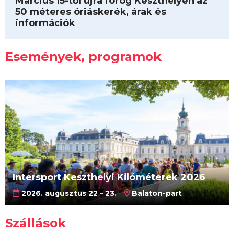
Március 15-től újra forog Keszthelyen az
50 méteres óriáskerék, árak és
információk
Események, programok
Intersport Keszthelyi Kilóméterek 2026
2026. augusztus 22 – 23.
Balaton-part
Szállások