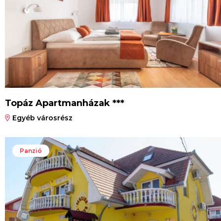
Topáz Apartmanházak ***
Egyéb városrész
Panzió