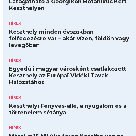
Látogatható a Georgikon Botanikus Kert
Keszthelyen
HÍREK
Keszthely minden évszakban
felfedezésre vár – akár vízen, földön vagy
levegőben
HÍREK
Egyedüli magyar városként csatlakozott
Keszthely az Európai Vidéki Tavak
Hálózatához
HÍREK
Keszthelyi Fenyves-allé, a nyugalom és a
történelem sétánya
HÍREK