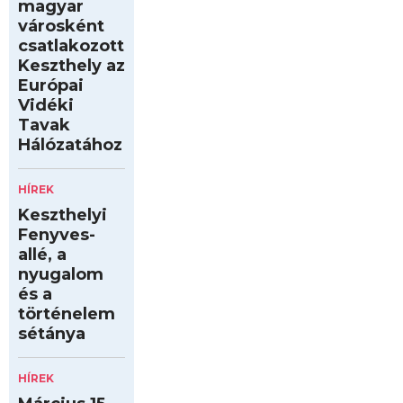
magyar
városként
csatlakozott
Keszthely az
Európai
Vidéki
Tavak
Hálózatához
HÍREK
Keszthelyi
Fenyves-
allé, a
nyugalom
és a
történelem
sétánya
HÍREK