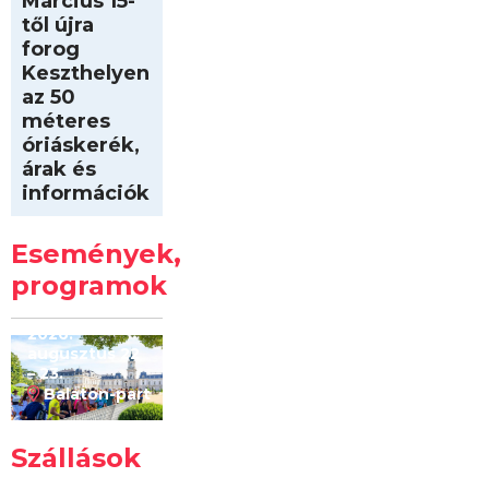
Március 15-
től újra
forog
Keszthelyen
az 50
méteres
óriáskerék,
árak és
információk
Intersport
Keszthelyi
Események,
Kilóméterek
2026
programok
2026.
augusztus 22
– 23.
Balaton-part
Szállások