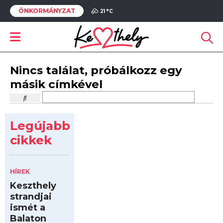
ÖNKORMÁNYZAT
21 °
C
Nincs találat, próbálkozz egy
másik címkével
Legújabb
cikkek
HÍREK
Keszthely
strandjai
ismét a
Balaton