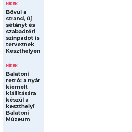
HÍREK
Bővül a
strand, új
sétányt és
szabadtéri
színpadot is
terveznek
Keszthelyen
HÍREK
Balatoni
retró: a nyár
kiemelt
kiállítására
készül a
keszthelyi
Balatoni
Múzeum