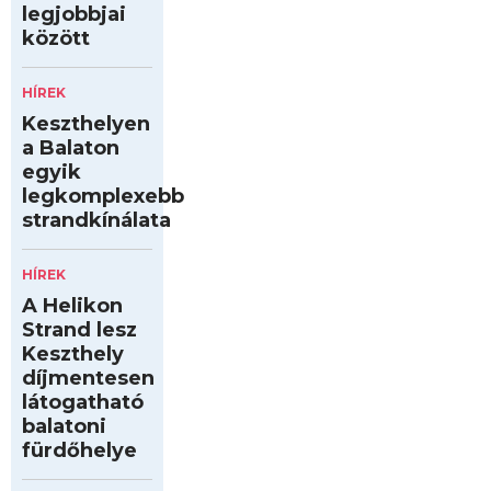
legjobbjai
között
HÍREK
Keszthelyen
a Balaton
egyik
legkomplexebb
strandkínálata
HÍREK
A Helikon
Strand lesz
Keszthely
díjmentesen
látogatható
balatoni
fürdőhelye