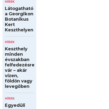
HÍREK
Látogatható
a Georgikon
Botanikus
Kert
Keszthelyen
HÍREK
Keszthely
minden
évszakban
felfedezésre
vár – akár
vízen,
földön vagy
levegőben
HÍREK
Egyedüli